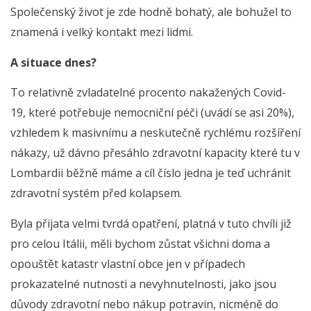
Společenský život je zde hodně bohatý, ale bohužel to
znamená i velký kontakt mezi lidmi.
A situace dnes?
To relativně zvladatelné procento nakažených Covid-
19, které potřebuje nemocniční péči (uvádí se asi 20%),
vzhledem k masivnímu a neskutečně rychlému rozšíření
nákazy, už dávno přesáhlo zdravotní kapacity které tu v
Lombardii běžně máme a cíl číslo jedna je teď uchránit
zdravotní systém před kolapsem.
Byla přijata velmi tvrdá opatření, platná v tuto chvíli již
pro celou Itálii, měli bychom zůstat všichni doma a
opouštět katastr vlastní obce jen v případech
prokazatelné nutnosti a nevyhnutelnosti, jako jsou
důvody zdravotní nebo nákup potravin, nicméně do