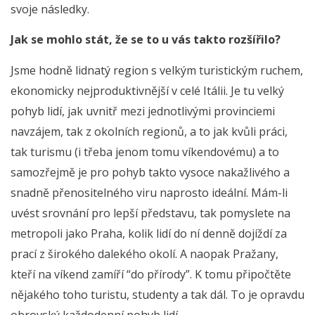
svoje následky.
Jak se mohlo stát, že se to u vás takto rozšířilo?
Jsme hodně lidnatý region s velkým turistickým ruchem,
ekonomicky nejproduktivnější v celé Itálii. Je tu velký
pohyb lidí, jak uvnitř mezi jednotlivými provinciemi
navzájem, tak z okolních regionů, a to jak kvůli práci,
tak turismu (i třeba jenom tomu víkendovému) a to
samozřejmě je pro pohyb takto vysoce nakažlivého a
snadně přenositelného viru naprosto ideální. Mám-li
uvést srovnání pro lepší představu, tak pomyslete na
metropoli jako Praha, kolik lidí do ní denně dojíždí za
prací z širokého dalekého okolí. A naopak Pražany,
kteří na víkend zamíří “do přírody”. K tomu připočtěte
nějakého toho turistu, studenty a tak dál. To je opravdu
obrovský každodenní pohyb lidí.