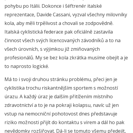
pohybu po Itálii. Dokonce i šéftrenér italské
reprezentace, Davide Cassani, vyzval všechny milovníky
kola, aby měli trpělivost a chovali se zodpovědně.
Italská cyklistická federace pak oficiálně zastavila
činnost všech svých licencovaných závodníků a to na
všech úrovních, s výjimkou již zmiňovaných
profesionálů. My se bez kola zkrátka musíme obejít a je
to naprosto logické.
Má to i svoji druhou stránku problému, přeci jen je
cyklistika trochu riskantnějším sportem s možností
úrazu. A každý úraz je dalším přitížením místního
zdravotnictví a to je na pokraji kolapsu, navíc už jen
vstup na nemocniční pohotovost dnes představuje
riziko možnosti přijít do kontaktu s virem a dál ho pak
nevědomky rozšiřovat. Dá-li se tomuto všemu předejít,