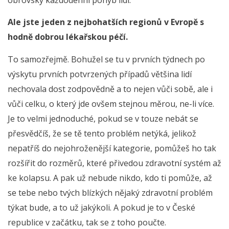
Ale jste jeden z nejbohatších regionů v Evropě s
hodně dobrou lékařskou péčí.
To samozřejmě. Bohužel se tu v prvních týdnech po
výskytu prvních potvrzených případů většina lidí
nechovala dost zodpovědně a to nejen vůči sobě, ale i
vůči celku, o který jde ovšem stejnou měrou, ne-li více.
Je to velmi jednoduché, pokud se v touze nebát se
přesvědčíš, že se tě tento problém netýká, jelikož
nepatříš do nejohroženější kategorie, pomůžeš ho tak
rozšířit do rozměrů, které přivedou zdravotní systém až
ke kolapsu. A pak už nebude nikdo, kdo ti pomůže, až
se tebe nebo tvých blízkých nějaký zdravotní problém
týkat bude, a to už jakýkoli. A pokud je to v České
republice v začátku, tak se z toho poučte.