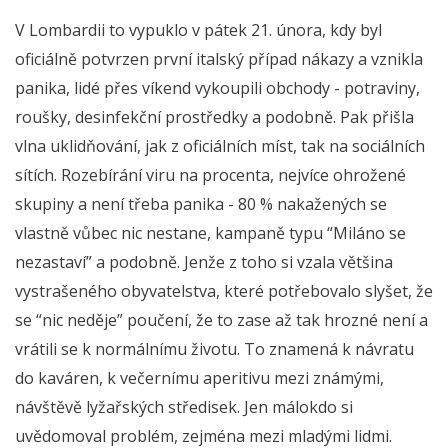
V Lombardii to vypuklo v pátek 21. února, kdy byl
oficiálně potvrzen první italský případ nákazy a vznikla
panika, lidé přes víkend vykoupili obchody - potraviny,
roušky, desinfekční prostředky a podobně. Pak přišla
vlna uklidňování, jak z oficiálních míst, tak na sociálních
sítích. Rozebírání viru na procenta, nejvíce ohrožené
skupiny a není třeba panika - 80 % nakažených se
vlastně vůbec nic nestane, kampaně typu “Miláno se
nezastaví” a podobně. Jenže z toho si vzala většina
vystrašeného obyvatelstva, které potřebovalo slyšet, že
se “nic neděje” poučení, že to zase až tak hrozné není a
vrátili se k normálnímu životu. To znamená k návratu
do kaváren, k večernímu aperitivu mezi známými,
návštěvě lyžařských středisek. Jen málokdo si
uvědomoval problém, zejména mezi mladými lidmi.