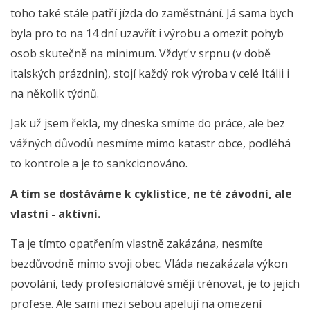
toho také stále patří jízda do zaměstnání. Já sama bych
byla pro to na 14 dní uzavřít i výrobu a omezit pohyb
osob skutečně na minimum. Vždyť v srpnu (v době
italských prázdnin), stojí každý rok výroba v celé Itálii i
na několik týdnů.
Jak už jsem řekla, my dneska smíme do práce, ale bez
vážných důvodů nesmíme mimo katastr obce, podléhá
to kontrole a je to sankcionováno.
A tím se dostáváme k cyklistice, ne té závodní, ale
vlastní - aktivní.
Ta je tímto opatřením vlastně zakázána, nesmíte
bezdůvodně mimo svoji obec. Vláda nezakázala výkon
povolání, tedy profesionálové smějí trénovat, je to jejich
profese. Ale sami mezi sebou apelují na omezení