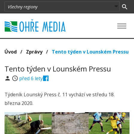
Úvod
/
Zprávy
/
Tento týden v Lounském Pressu
Tento týden v Lounském Pressu
před 6 lety
Týdeník Lounský Press č. 11 vychází ve středu 18.
března 2020.