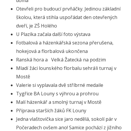
doma
Otevřeli pro budoucí prvňáčky. Jedinou základní
školou, která stihla uspořádat den otevřených
dveří, je ZŠ Holého
U Plazíka začala další foto výstava
Fotbalová a házenkářská sezona přerušena,
hokejová a florbalová ukončena
Ranská hora a
Velká Žatecká
na podzim
Mladí žáci lounského florbalu sehráli turnaj v
Mostě
Valerie si vyplavala dvě stříbrné medaile
Tygřice BA Louny s výhrou a prohrou
Malí házenkář a smolný turnaj v Mostě
Příprava starších žáků FK Louny
Jedna vlaštovička sice jaro nedělá, sokolí pár v
Počeradech ovšem ano! Samice pochází z jižního