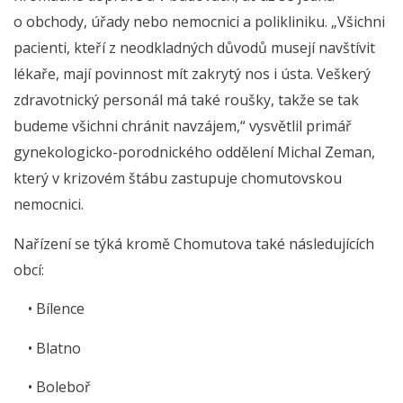
o obchody, úřady nebo nemocnici a polikliniku. „Všichni
pacienti, kteří z neodkladných důvodů musejí navštívit
lékaře, mají povinnost mít zakrytý nos i ústa. Veškerý
zdravotnický personál má také roušky, takže se tak
budeme všichni chránit navzájem,“ vysvětlil primář
gynekologicko-porodnického oddělení Michal Zeman,
který v krizovém štábu zastupuje chomutovskou
nemocnici.
Nařízení se týká kromě Chomutova také následujících
obcí:
• Bílence
• Blatno
• Boleboř