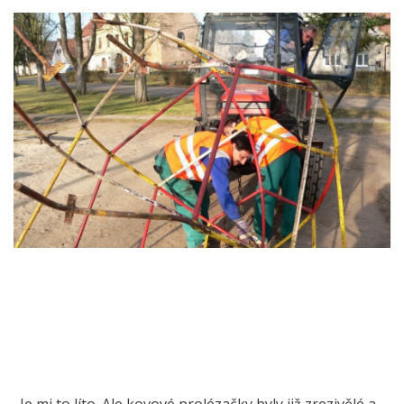
„Je mi to líto. Ale kovové prolézačky byly již zrezivělé a