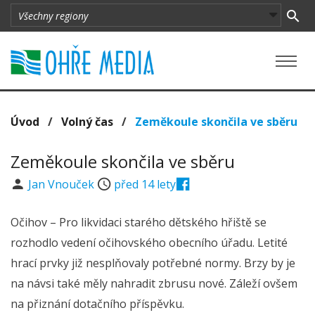
Úvod
/
Volný čas
/
Zeměkoule skončila ve sběru
Zeměkoule skončila ve sběru
Jan Vnouček
před 14 lety
Očihov – Pro likvidaci starého dětského hřiště se
rozhodlo vedení očihovského obecního úřadu. Letité
hrací prvky již nesplňovaly potřebné normy. Brzy by je
na návsi také měly nahradit zbrusu nové. Záleží ovšem
na přiznání dotačního příspěvku.