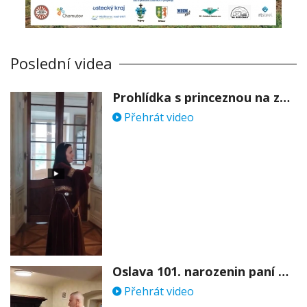
Poslední videa
Prohlídka s princeznou na zámku Stekník
Přehrát video
Oslava 101. narozenin paní Věry Skořepové
Přehrát video