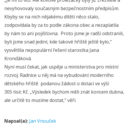
nevyhovovaly současným bezpečnostním předpisům.
Kbyby se na nich nějakému dítěti něco stalo,
zodpovídala by za to podle zákona obec a nezaplatila
by nám to ani pojišťovna. Proto jsme je radši odstranili,
byli jsme snad jediní, kde takové hřiště ještě bylo,“
vysvětlila nepopulární řešení starostka Jana
Kronďáková.
Nyní musí čekat, jak uspěje u ministerstva pro místní
rozvoj. Radnice u něj má na vybudování moderního
dětského hřiště podanou žádost o dotaci ve výši
305 tisíc Kč. „Výsledek bychom měli znát koncem dubna,
ale určitě to musíme dostat,“ věří.
Napsal(a):
Jan Vnouček