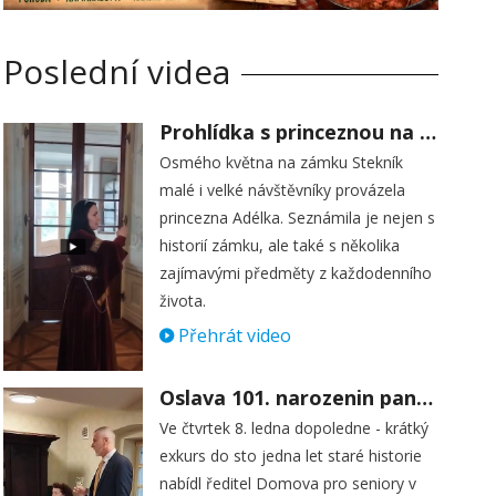
Poslední videa
Prohlídka s princeznou na zámku Stekník
Osmého května na zámku Stekník
malé i velké návštěvníky provázela
princezna Adélka. Seznámila je nejen s
historií zámku, ale také s několika
zajímavými předměty z každodenního
života.
Přehrát video
Oslava 101. narozenin paní Věry Skořepové
Ve čtvrtek 8. ledna dopoledne - krátký
exkurs do sto jedna let staré historie
nabídl ředitel Domova pro seniory v