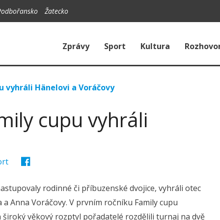
Podbořansko
Žatecko
Zprávy
Sport
Kultura
Rozhovo
u vyhráli Hänelovi a Voráčovy
ily cupu vyhráli
ort
astupovaly rodinné či příbuzenské dvojice, vyhráli otec
ka a Anna Voráčovy. V prvním ročníku Family cupu
široký věkový rozptyl pořadatelé rozdělili turnaj na dvě