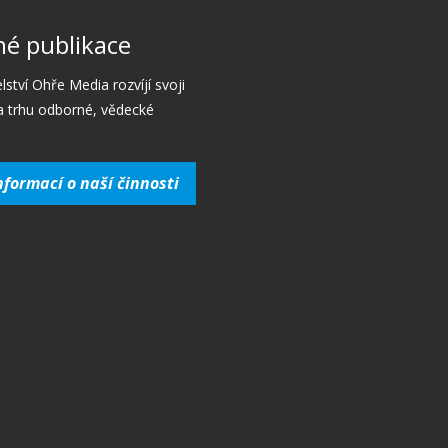
é publikace
lství Ohře Media rozvíjí svoji
a trhu odborné, vědecké
nformací o naší činnosti