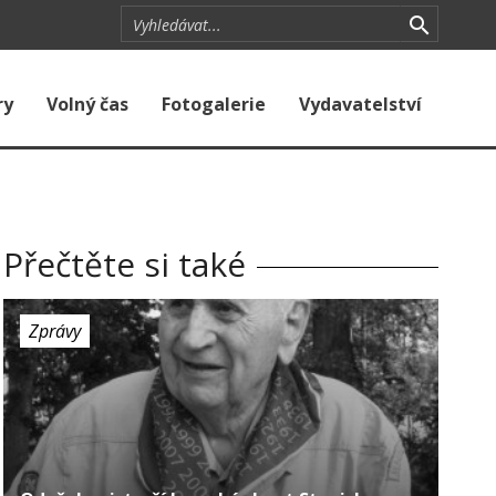
ry
Volný čas
Fotogalerie
Vydavatelství
Přečtěte si také
Zprávy