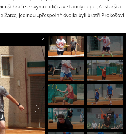
nší hráči se svými rodiči a ve Family cupu „A“ starší a
 Žatce, jedinou „přespolní“ dvojicí byli bratři Prokešovi