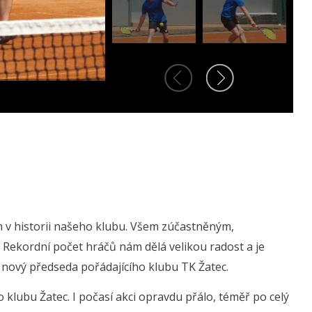
m v historii našeho klubu. Všem zúčastněným,
ekordní počet hráčů nám dělá velikou radost a je
r, nový předseda pořádajícího klubu TK Žatec.
klubu Žatec. I počasí akci opravdu přálo, téměř po celý