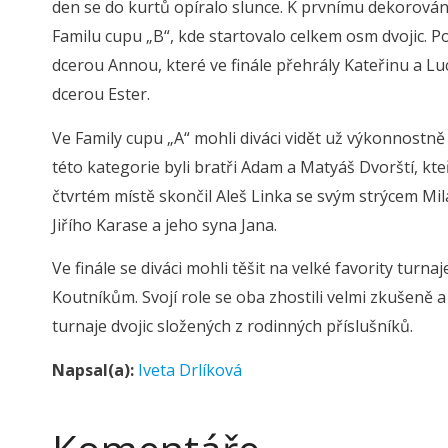
den se do kurtů opíralo slunce. K prvnímu dekorování
Familu cupu „B“, kde startovalo celkem osm dvojic. P
dcerou Annou, které ve finále přehrály Kateřinu a Luci
dcerou Ester.
Ve Family cupu „A“ mohli diváci vidět už výkonnostně 
této kategorie byli bratři Adam a Matyáš Dvorští, kte
čtvrtém místě skončil Aleš Linka se svým strýcem Mil
Jiřího Karase a jeho syna Jana.
Ve finále se diváci mohli těšit na velké favority turna
Koutníkům. Svojí role se oba zhostili velmi zkušeně 
turnaje dvojic složených z rodinných příslušníků.
Napsal(a):
Iveta Drlíková