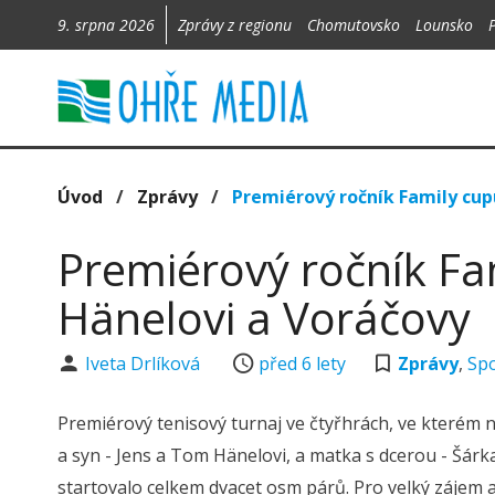
9. srpna 2026
Zprávy z regionu
Chomutovsko
Lounsko
Úvod
/
Zprávy
/
Premiérový ročník Family cup
Premiérový ročník Fam
Hänelovi a Voráčovy
Iveta Drlíková
před 6 lety
Zprávy
,
Sp
Premiérový tenisový turnaj ve čtyřhrách, ve kterém n
a syn - Jens a Tom Hänelovi, a matka s dcerou - Šár
startovalo celkem dvacet osm párů. Pro velký zájem a 