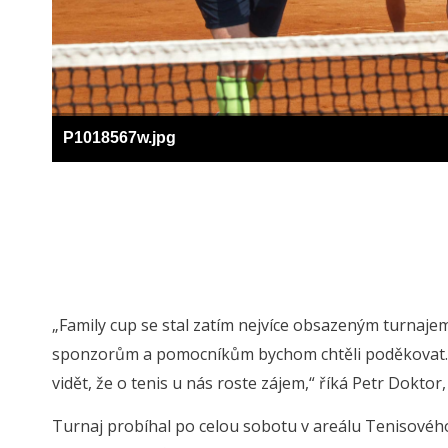
P1018567w.jpg
„Family cup se stal zatím nejvíce obsazeným turnaje
sponzorům a pomocníkům bychom chtěli poděkovat. R
vidět, že o tenis u nás roste zájem,“ říká Petr Dokto
Turnaj probíhal po celou sobotu v areálu Tenisového 