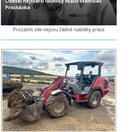
Odešel nejstarší lounský skaut Stanislav
Procházka
před 6 lety
Prozatím zde nejsou žádné nabídky práce