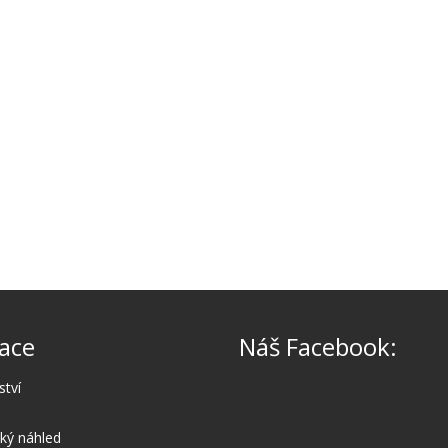
ace
Náš Facebook:
ství
cký náhled