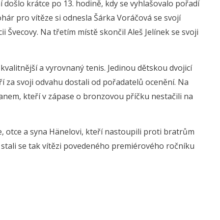
 došlo krátce po 13. hodině, kdy se vyhlašovalo pořadí
ohár pro vítěze si odnesla Šárka Voráčová se svojí
i Švecovy. Na třetím místě skončil Aleš Jelínek se svoji
kvalitnější a vyrovnaný tenis. Jedinou dětskou dvojicí
ří za svoji odvahu dostali od pořadatelů ocenění. Na
anem, kteří v zápase o bronzovou příčku nestačili na
je, otce a syna Hänelovi, kteří nastoupili proti bratrům
a stali se tak vítězi povedeného premiérového ročníku