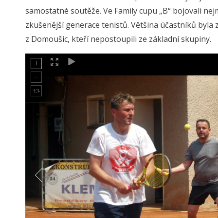
samostatné soutěže. Ve Family cupu „B“ bojovali nejme
zkušenější generace tenistů. Většina účastníků byla ze
z Domoušic, kteří nepostoupili ze základní skupiny.