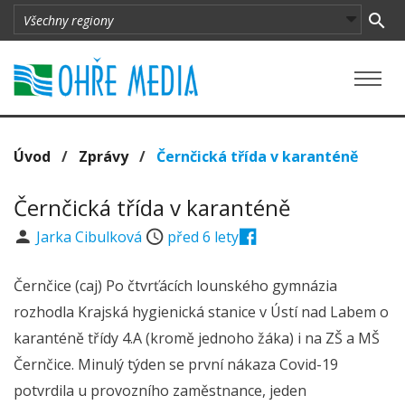
Úvod
/
Zprávy
/
Černčická třída v karanténě
Černčická třída v karanténě
Jarka Cibulková
před 6 lety
Černčice (caj) Po čtvrťácích lounského gymnázia
rozhodla Krajská hygienická stanice v Ústí nad Labem o
karanténě třídy 4.A (kromě jednoho žáka) i na ZŠ a MŠ
Černčice. Minulý týden se první nákaza Covid-19
potvrdila u provozního zaměstnance, jeden