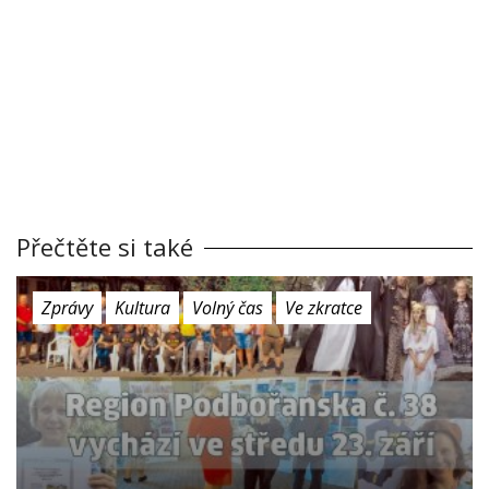
Přečtěte si také
Zprávy
Kultura
Volný čas
Ve zkratce