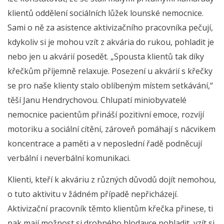
klientů oddělení sociálních lůžek lounské nemocnice.
Sami o ně za asistence aktivizačního pracovníka pečují,
kdykoliv si je mohou vzít z akvária do rukou, pohladit je
nebo jen u akvárií posedět. „Spousta klientů tak díky
křečkům příjemně relaxuje. Posezení u akvárií s křečky
se pro naše klienty stalo oblíbeným místem setkávání,“
těší Janu Hendrychovou. Chlupatí miniobyvatelé
nemocnice pacientům přináší pozitivní emoce, rozvíjí
motoriku a sociální cítění, zároveň pomáhají s nácvikem
koncentrace a paměti a v neposlední řadě podněcují
verbální i neverbální komunikaci.
Klienti, kteří k akváriu z různých důvodů dojít nemohou,
o tuto aktivitu v žádném případě nepřicházejí.
Aktivizační pracovník těmto klientům křečka přinese, ti
pak mají možnost si drobného hlodavce pohladit, vzít si