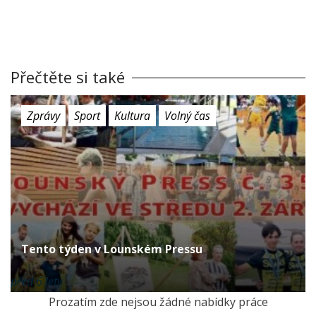
Přečtěte si také
Zprávy
Sport
Kultura
Volný čas
Tento týden v Lounském Pressu
před 6 lety
Prozatím zde nejsou žádné nabídky práce