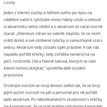
Louny.
Jeden z klientů služby si během svého po-bytu na
oddělení našel k rybičkám mimo-řádný vztah a celkově
si akvaristiku velice oblíbil a o akvárium se začal vzorně
starat. „Klientovo zdraví se natolik zlepšilo, že se mohl
vrátit domů a své oblíbené rybičky si samozřejmě vzal s
sebou. Akvárium tedy zůstalo opět prázdné. A tak nás
napadlo pořídit křečky, tedy zvířátka nenáročná na
péči, roztomilá, čilá a hlavně taková, kterých se naši
klienti mohou dotýkat,“ vysvětlila dále sociální
pracovnice.
Drobným tvorům se nový domov zalíbil tak, že se brzy
jejich počet rozrostl na pět a personál pro ně pořídil
další akvárium. Po několikaměsíční zkušenosti s křečky
lze konstatovat, že se stali malými přítulnými kamarády