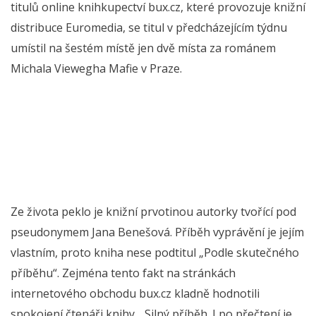
titulů online knihkupectví bux.cz, které provozuje knižní
distribuce Euromedia, se titul v předcházejícím týdnu
umístil na šestém místě jen dvě místa za románem
Michala Viewegha Mafie v Praze.
Ze života peklo je knižní prvotinou autorky tvořící pod
pseudonymem Jana Benešová. Příběh vyprávění je jejím
vlastním, proto kniha nese podtitul „Podle skutečného
příběhu“. Zejména tento fakt na stránkách
internetového obchodu bux.cz kladně hodnotili
spokojení čtenáři knihy. „Silný příběh. I po přečtení je