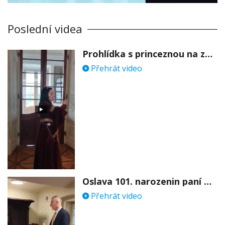
Poslední videa
Prohlídka s princeznou na zámku Stekník
Přehrát video
Oslava 101. narozenin paní Věry Skořepové
Přehrát video