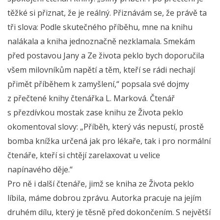
těžké si přiznat, že je reálný. Přiznávám se, že právě ta
tři slova: Podle skutečného příběhu, mne na knihu
nalákala a kniha jednoznačně nezklamala. Smekám
před postavou Jany a Ze života peklo bych doporučila
všem milovníkům napětí a těm, kteří se rádi nechají
přimět příběhem k zamyšlení,“ popsala své dojmy
z přečtené knihy čtenářka L. Marková. Čtenář
s přezdívkou mostak zase knihu ze Života peklo
okomentoval slovy: „Příběh, který vás nepustí, prostě
bomba knížka určená jak pro lékaře, tak i pro normální
čtenáře, kteří si chtějí zarelaxovat u velice
napínavého děje.“
Pro ně i další čtenáře, jimž se kniha ze Života peklo
líbila, máme dobrou zprávu. Autorka pracuje na jejím
druhém dílu, který je těsně před dokončením. S největší