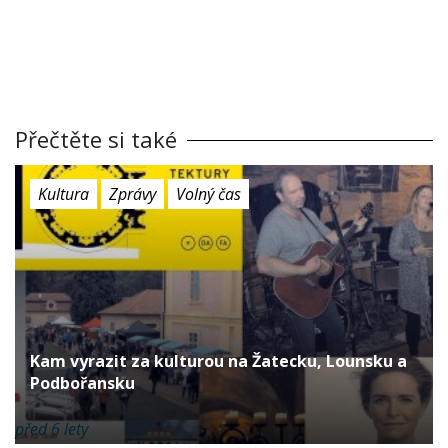
Přečtěte si také
Kultura
Zprávy
Volný čas
Kam vyrazit za kulturou na Žatecku, Lounsku a
Podbořansku
před 6 lety