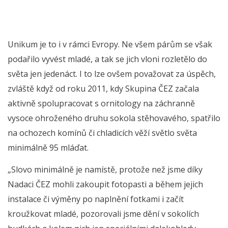
Unikum je to i v rámci Evropy. Ne všem párům se však
podařilo vyvést mladé, a tak se jich vloni rozletělo do
světa jen jedenáct. I to lze ovšem považovat za úspěch,
zvláště když od roku 2011, kdy Skupina ČEZ začala
aktivně spolupracovat s ornitology na záchranně
vysoce ohroženého druhu sokola stěhovavého, spatřilo
na ochozech komínů či chladicích věží světlo světa
minimálně 95 mláďat.
„Slovo minimálně je namístě, protože než jsme díky
Nadaci ČEZ mohli zakoupit fotopasti a během jejich
instalace či výměny po naplnění fotkami i začít
kroužkovat mladé, pozorovali jsme dění v sokolích