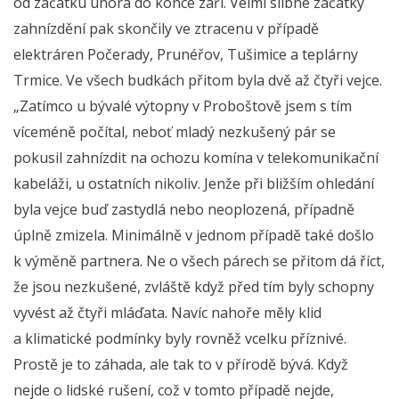
od začátku února do konce září. Velmi slibné začátky
zahnízdění pak skončily ve ztracenu v případě
elektráren Počerady, Prunéřov, Tušimice a teplárny
Trmice. Ve všech budkách přitom byla dvě až čtyři vejce.
„Zatímco u bývalé výtopny v Proboštově jsem s tím
víceméně počítal, neboť mladý nezkušený pár se
pokusil zahnízdit na ochozu komína v telekomunikační
kabeláži, u ostatních nikoliv. Jenže při bližším ohledání
byla vejce buď zastydlá nebo neoplozená, případně
úplně zmizela. Minimálně v jednom případě také došlo
k výměně partnera. Ne o všech párech se přitom dá říct,
že jsou nezkušené, zvláště když před tím byly schopny
vyvést až čtyři mláďata. Navíc nahoře měly klid
a klimatické podmínky byly rovněž vcelku příznivé.
Prostě je to záhada, ale tak to v přírodě bývá. Když
nejde o lidské rušení, což v tomto případě nejde,