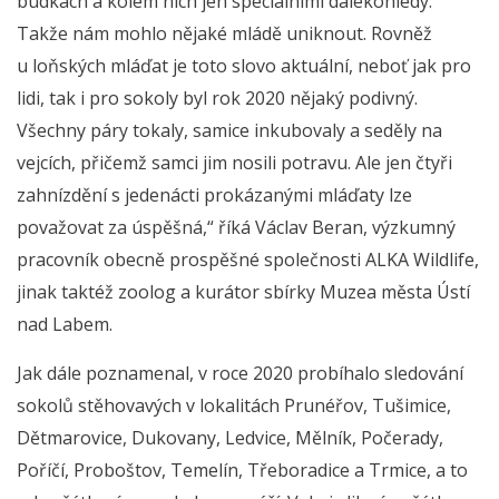
budkách a kolem nich jen speciálními dalekohledy.
Takže nám mohlo nějaké mládě uniknout. Rovněž
u loňských mláďat je toto slovo aktuální, neboť jak pro
lidi, tak i pro sokoly byl rok 2020 nějaký podivný.
Všechny páry tokaly, samice inkubovaly a seděly na
vejcích, přičemž samci jim nosili potravu. Ale jen čtyři
zahnízdění s jedenácti prokázanými mláďaty lze
považovat za úspěšná,“ říká Václav Beran, výzkumný
pracovník obecně prospěšné společnosti ALKA Wildlife,
jinak taktéž zoolog a kurátor sbírky Muzea města Ústí
nad Labem.
Jak dále poznamenal, v roce 2020 probíhalo sledování
sokolů stěhovavých v lokalitách Prunéřov, Tušimice,
Dětmarovice, Dukovany, Ledvice, Mělník, Počerady,
Poříčí, Proboštov, Temelín, Třeboradice a Trmice, a to