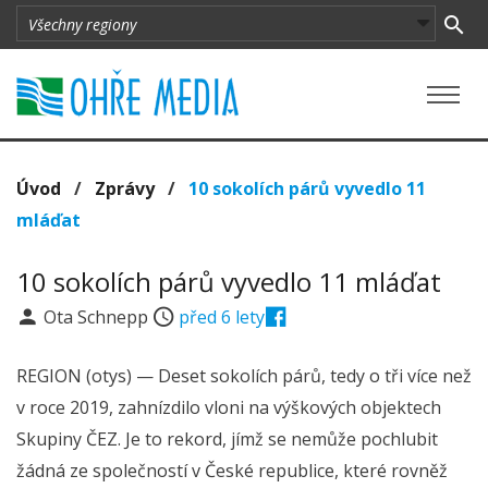
Úvod
/
Zprávy
/
10 sokolích párů vyvedlo 11
mláďat
10 sokolích párů vyvedlo 11 mláďat
Ota Schnepp
před 6 lety
REGION (otys) — Deset sokolích párů, tedy o tři více než
v roce 2019, zahnízdilo vloni na výškových objektech
Skupiny ČEZ. Je to rekord, jímž se nemůže pochlubit
žádná ze společností v České republice, které rovněž