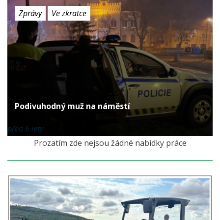
Zprávy
Ve zkratce
Podivuhodný muž na náměstí
před 6 lety
Prozatím zde nejsou žádné nabídky práce