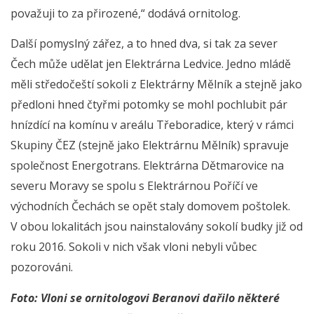
považuji to za přirozené,“ dodává ornitolog.
Další pomyslný zářez, a to hned dva, si tak za sever
Čech může udělat jen Elektrárna Ledvice. Jedno mládě
měli středočeští sokoli z Elektrárny Mělník a stejně jako
předloni hned čtyřmi potomky se mohl pochlubit pár
hnízdící na komínu v areálu Třeboradice, který v rámci
Skupiny ČEZ (stejně jako Elektrárnu Mělník) spravuje
společnost Energotrans. Elektrárna Dětmarovice na
severu Moravy se spolu s Elektrárnou Poříčí ve
východních Čechách se opět staly domovem poštolek.
V obou lokalitách jsou nainstalovány sokolí budky již od
roku 2016. Sokoli v nich však vloni nebyli vůbec
pozorováni.
Foto: Vloni se ornitologovi Beranovi dařilo některé