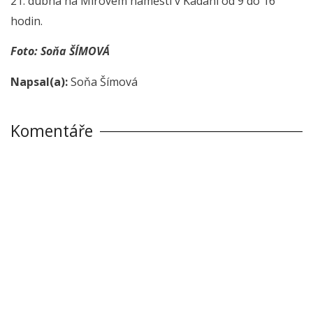
21. dubna na Mírovém náměstí v Kadani od 9 do 16
hodin.
Foto: Soňa ŠÍMOVÁ
Napsal(a):
Soňa Šímová
Komentáře