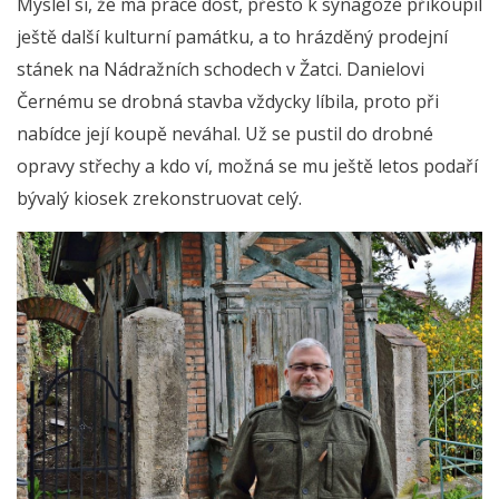
Myslel si, že má práce dost, přesto k synagoze přikoupil
ještě další kulturní památku, a to hrázděný prodejní
stánek na Nádražních schodech v Žatci. Danielovi
Černému se drobná stavba vždycky líbila, proto při
nabídce její koupě neváhal. Už se pustil do drobné
opravy střechy a kdo ví, možná se mu ještě letos podaří
bývalý kiosek zrekonstruovat celý.