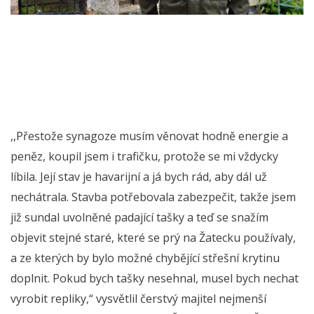
,,Přestože synagoze musím věnovat hodně energie a
peněz, koupil jsem i trafičku, protože se mi vždycky
líbila. Její stav je havarijní a já bych rád, aby dál už
nechátrala. Stavba potřebovala zabezpečit, takže jsem
již sundal uvolněné padající tašky a teď se snažím
objevit stejné staré, které se prý na Žatecku používaly,
a ze kterých by bylo možné chybějící střešní krytinu
doplnit. Pokud bych tašky nesehnal, musel bych nechat
vyrobit repliky,“ vysvětlil čerstvý majitel nejmenší