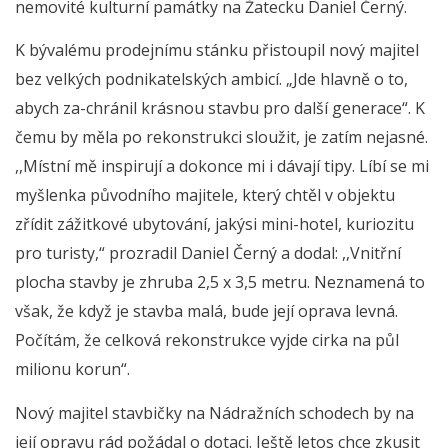
nemovité kulturní památky na Žatecku Daniel Černý.
K bývalému prodejnímu stánku přistoupil nový majitel
bez velkých podnikatelských ambicí. „Jde hlavně o to,
abych za-chránil krásnou stavbu pro další generace“. K
čemu by měla po rekonstrukci sloužit, je zatím nejasné.
,,Místní mě inspirují a dokonce mi i dávají tipy. Líbí se mi
myšlenka původního majitele, který chtěl v objektu
zřídit zážitkové ubytování, jakýsi mini-hotel, kuriozitu
pro turisty,“ prozradil Daniel Černý a dodal: ,,Vnitřní
plocha stavby je zhruba 2,5 x 3,5 metru. Neznamená to
však, že když je stavba malá, bude její oprava levná.
Počítám, že celková rekonstrukce vyjde cirka na půl
milionu korun“.
Nový majitel stavbičky na Nádražních schodech by na
její opravu rád požádal o dotaci. Ještě letos chce zkusit