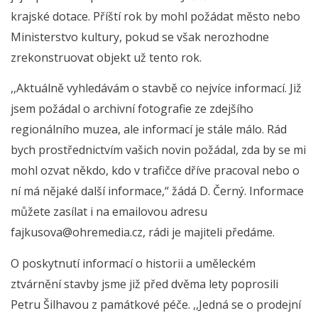
krajské dotace. Příští rok by mohl požádat město nebo
Ministerstvo kultury, pokud se však nerozhodne
zrekonstruovat objekt už tento rok.
,,Aktuálně vyhledávám o stavbě co nejvíce informací. Již
jsem požádal o archivní fotografie ze zdejšího
regionálního muzea, ale informací je stále málo. Rád
bych prostřednictvím vašich novin požádal, zda by se mi
mohl ozvat někdo, kdo v trafičce dříve pracoval nebo o
ní má nějaké další informace,“ žádá D. Černý. Informace
můžete zasílat i na emailovou adresu
fajkusova@ohremedia.cz, rádi je majiteli předáme.
O poskytnutí informací o historii a uměleckém
ztvárnění stavby jsme již před dvěma lety poprosili
Petru Šilhavou z památkové péče. ,,Jedná se o prodejní