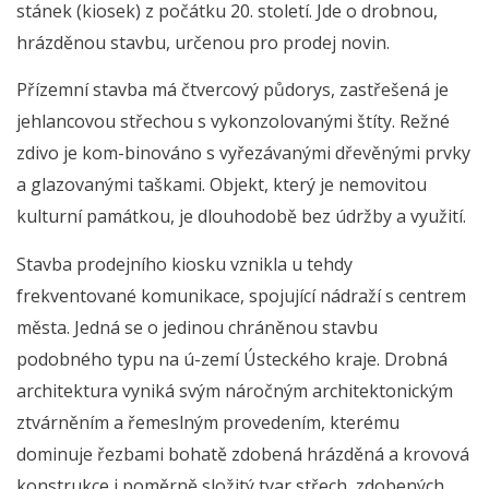
stánek (kiosek) z počátku 20. století. Jde o drobnou,
hrázděnou stavbu, určenou pro prodej novin.
Přízemní stavba má čtvercový půdorys, zastřešená je
jehlancovou střechou s vykonzolovanými štíty. Režné
zdivo je kom-binováno s vyřezávanými dřevěnými prvky
a glazovanými taškami. Objekt, který je nemovitou
kulturní památkou, je dlouhodobě bez údržby a využití.
Stavba prodejního kiosku vznikla u tehdy
frekventované komunikace, spojující nádraží s centrem
města. Jedná se o jedinou chráněnou stavbu
podobného typu na ú-zemí Ústeckého kraje. Drobná
architektura vyniká svým náročným architektonickým
ztvárněním a řemeslným provedením, kterému
dominuje řezbami bohatě zdobená hrázděná a krovová
konstrukce i poměrně složitý tvar střech, zdobených