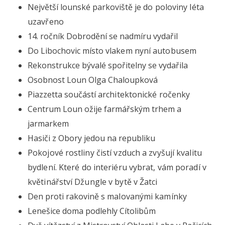
Největší lounské parkoviště
je do poloviny léta
uzavřeno
14. ročník Dobrodění se nadmíru vydařil
Do Libochovic místo
vlakem nyní autobusem
Rekonstrukce bývalé spořitelny se vydařila
Osobnost Loun Olga Chaloupková
Piazzetta součástí
architektonické ročenky
Centrum Loun ožije farmářským trhem a
jarmarkem
Hasiči z Obory jedou na republiku
Pokojové rostliny čistí vzduch a zvyšují kvalitu
bydlení.
Které do interiéru vybrat, vám poradí v
květinářství Džungle v bytě v Žatci
Den proti rakovině
s malovanými kamínky
Lenešice doma podlehly Cítolibům