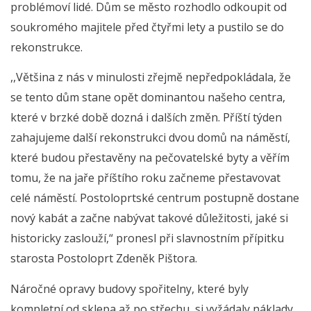
problémoví lidé. Dům se město rozhodlo odkoupit od
soukromého majitele před čtyřmi lety a pustilo se do
rekonstrukce.
,,Většina z nás v minulosti zřejmě nepředpokládala, že
se tento dům stane opět dominantou našeho centra,
které v brzké době dozná i dalších změn. Příští týden
zahajujeme další rekonstrukci dvou domů na náměstí,
které budou přestavěny na pečovatelské byty a věřím
tomu, že na jaře příštího roku začneme přestavovat
celé náměstí. Postoloprtské centrum postupně dostane
nový kabát a začne nabývat takové důležitosti, jaké si
historicky zaslouží,“ pronesl při slavnostním přípitku
starosta Postoloprt Zdeněk Pištora.
Náročné opravy budovy spořitelny, které byly
kompletní od sklepa až po střechu, si vyžádaly náklady