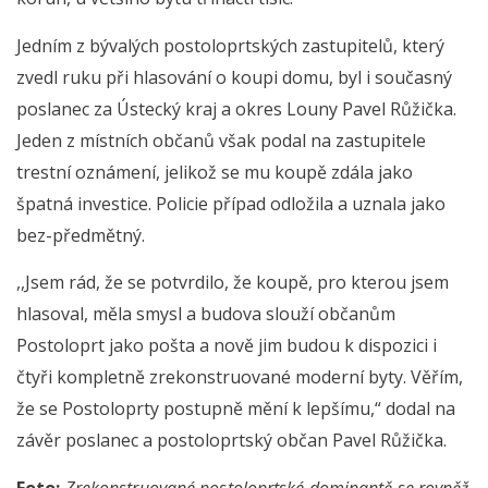
Jedním z bývalých postoloprtských zastupitelů, který
zvedl ruku při hlasování o koupi domu, byl i současný
poslanec za Ústecký kraj a okres Louny Pavel Růžička.
Jeden z místních občanů však podal na zastupitele
trestní oznámení, jelikož se mu koupě zdála jako
špatná investice. Policie případ odložila a uznala jako
bez-předmětný.
,,Jsem rád, že se potvrdilo, že koupě, pro kterou jsem
hlasoval, měla smysl a budova slouží občanům
Postoloprt jako pošta a nově jim budou k dispozici i
čtyři kompletně zrekonstruované moderní byty. Věřím,
že se Postoloprty postupně mění k lepšímu,“ dodal na
závěr poslanec a postoloprtský občan Pavel Růžička.
Foto:
Zrekonstruované postoloprtské dominantě se rovněž