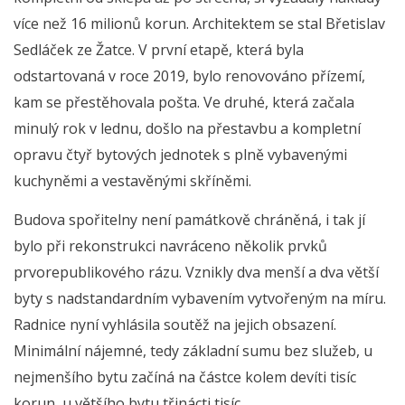
více než 16 milionů korun. Architektem se stal Břetislav
Sedláček ze Žatce. V první etapě, která byla
odstartovaná v roce 2019, bylo renovováno přízemí,
kam se přestěhovala pošta. Ve druhé, která začala
minulý rok v lednu, došlo na přestavbu a kompletní
opravu čtyř bytových jednotek s plně vybavenými
kuchyněmi a vestavěnými skříněmi.
Budova spořitelny není památkově chráněná, i tak jí
bylo při rekonstrukci navráceno několik prvků
prvorepublikového rázu. Vznikly dva menší a dva větší
byty s nadstandardním vybavením vytvořeným na míru.
Radnice nyní vyhlásila soutěž na jejich obsazení.
Minimální nájemné, tedy základní sumu bez služeb, u
nejmenšího bytu začíná na částce kolem devíti tisíc
korun, u většího bytu třinácti tisíc.