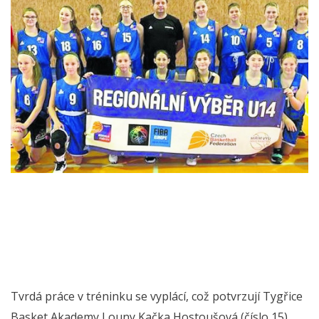
Tvrdá práce v tréninku se vyplácí, což potvrzují Tygřice
Basket Akademy Louny Kačka Hostoušová (číslo 15),