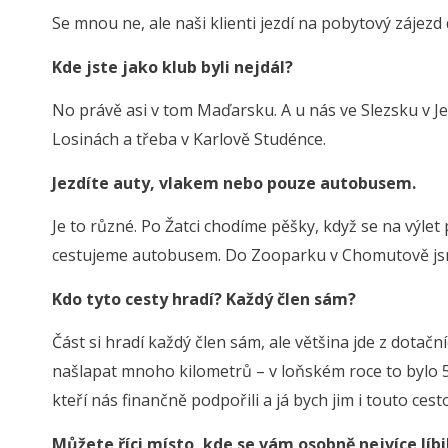
Se mnou ne, ale naši klienti jezdí na pobytový zájez
Kde jste jako klub byli nejdál?
No právě asi v tom Maďarsku. A u nás ve Slezsku v Je
Losinách a třeba v Karlově Studénce.
Jezdíte auty, vlakem nebo pouze autobusem.
Je to různé. Po Žatci chodíme pěšky, když se na výlet
cestujeme autobusem. Do Zooparku v Chomutově jsme
Kdo tyto cesty hradí? Každý člen sám?
Část si hradí každý člen sám, ale většina jde z dotačn
našlapat mnoho kilometrů – v loňském roce to bylo 
kteří nás finančně podpořili a já bych jim i touto ces
Můžete říci místo, kde se vám osobně nejvíce líbi