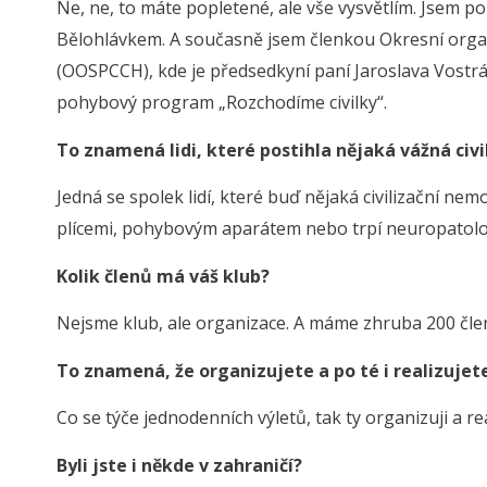
Ne, ne, to máte popletené, ale vše vysvětlím. Jsem 
Bělohlávkem. A současně jsem členkou Okresní organ
(OOSPCCH), kde je předsedkyní paní Jaroslava Vostrá
pohybový program „Rozchodíme civilky“.
To znamená lidi, které postihla nějaká vážná civ
Jedná se spolek lidí, které buď nějaká civilizační ne
plícemi, pohybovým aparátem nebo trpí neuropatolo
Kolik členů má váš klub?
Nejsme klub, ale organizace. A máme zhruba 200 čle
To znamená, že organizujete a po té i realizujete
Co se týče jednodenních výletů, tak ty organizuji a re
Byli jste i někde v zahraničí?