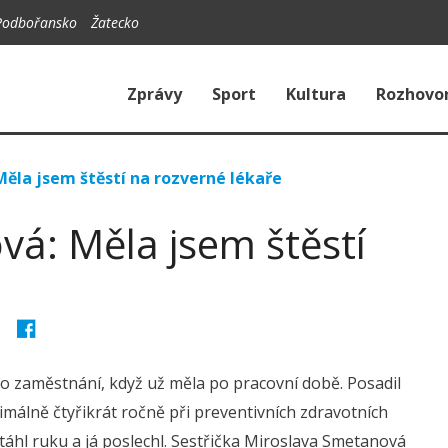
Podbořansko
Žatecko
Zprávy
Sport
Kultura
Rozhovo
ěla jsem štěstí na rozverné lékaře
vá: Měla jsem štěstí
o zaměstnání, když už měla po pracovní době. Posadil
imálně čtyřikrát ročně při preventivních zdravotních
atáhl ruku a já poslechl. Sestřička Miroslava Smetanová