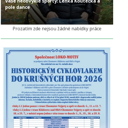
Vaše neobvyklé sporty: Lenka Koutecká a
pole dance
před 4 lety
Prozatím zde nejsou žádné nabídky práce