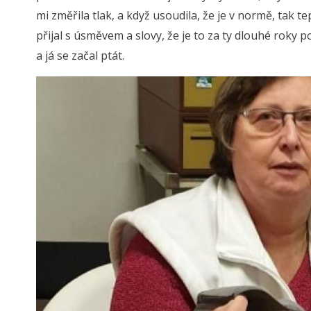
mi změřila tlak, a když usoudila, že je v normě, tak 
přijal s úsměvem a slovy, že je to za ty dlouhé roky
a já se začal ptát.