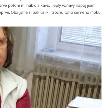
teprve potom mi nabídla kávu. Teplý voňavý nápoj jsem
 poprvé. Oba jsme si pak usrkli trochu toho černého moku