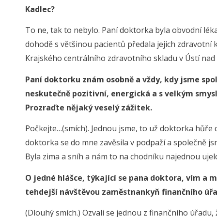
Kadlec?
To ne, tak to nebylo. Paní doktorka byla obvodní lék
dohodě s většinou pacientů předala jejich zdravotní 
Krajského centrálního zdravotního skladu v Ústí nad
Paní doktorku znám osobně a vždy, kdy jsme spolu 
neskutečně pozitivní, energická a s velkým smysle
Prozraďte nějaký veselý zážitek.
Počkejte…(smích). Jednou jsme, to už doktorka hůře ch
doktorka se do mne zavěsila v podpaží a společně js
Byla zima a sníh a nám to na chodníku najednou ujel
O jedné hlášce, týkající se pana doktora, vím a m
tehdejší návštěvou zaměstnankyň finančního úřa
(Dlouhý smích.) Ozvali se jednou z finančního úřadu, 