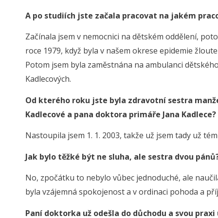
A po studiích jste začala pracovat na jakém praco
Začínala jsem v nemocnici na dětském oddělení, potom
roce 1979, když byla v našem okrese epidemie žloute
Potom jsem byla zaměstnána na ambulanci dětského s
Kadlecových.
Od kterého roku jste byla zdravotní sestra manž
Kadlecové a pana doktora primáře Jana Kadlece?
Nastoupila jsem 1. 1. 2003, takže už jsem tady už témě
Jak bylo těžké být ne sluha, ale sestra dvou pánů
No, zpočátku to nebylo vůbec jednoduché, ale nauči
byla vzájemná spokojenost a v ordinaci pohoda a pří
Paní doktorka už odešla do důchodu a svou praxi 