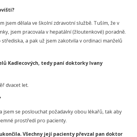
višti?
 jsem dělala ve školní zdravotní službě. Tuším, že v
nky, jsem pracovala v hepatální (žloutenkové) poradně.
třediska, a pak už jsem zakotvila v ordinaci manželů
elů Kadlecových, tedy paní doktorky Ivany
ř dvacet let.
?
la jsem se poslouchat požadavky obou lékařů, tak aby
jemné prostředí pro pacienty.
ukončila. Všechny její pacienty převzal pan doktor