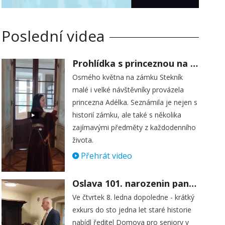
Poslední videa
Prohlídka s princeznou na zámku Stekník
Osmého května na zámku Stekník
malé i velké návštěvníky provázela
princezna Adélka. Seznámila je nejen s
historií zámku, ale také s několika
zajímavými předměty z každodenního
života.
Přehrát video
Oslava 101. narozenin paní Věry Skořepové
Ve čtvrtek 8. ledna dopoledne - krátký
exkurs do sto jedna let staré historie
nabídl ředitel Domova pro seniory v