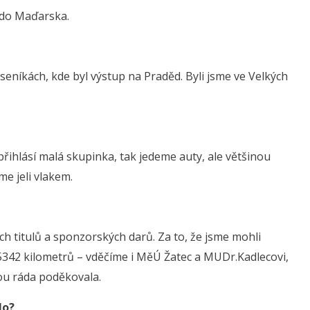
d do Maďarska.
seníkách, kde byl výstup na Praděd. Byli jsme ve Velkých
 přihlásí malá skupinka, tak jedeme auty, ale většinou
 jeli vlakem.
ích titulů a sponzorských darů. Za to, že jsme mohli
5342 kilometrů – vděčíme i MěÚ Žatec a MUDr.Kadlecovi,
tou ráda poděkovala.
lo?