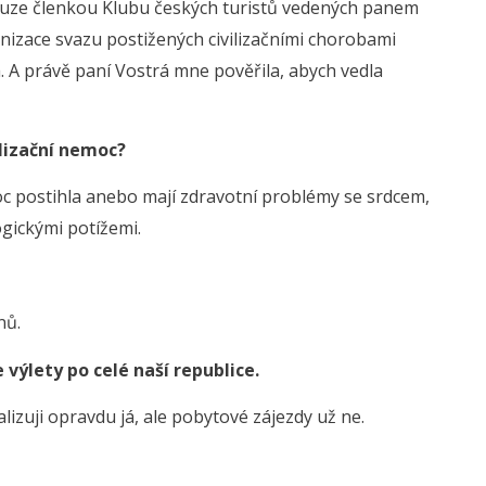
pouze členkou Klubu českých turistů vedených panem
izace svazu postižených civilizačními chorobami
. A právě paní Vostrá mne pověřila, abych vedla
ilizační nemoc?
moc postihla anebo mají zdravotní problémy se srdcem,
gickými potížemi.
nů.
 výlety po celé naší republice.
alizuji opravdu já, ale pobytové zájezdy už ne.