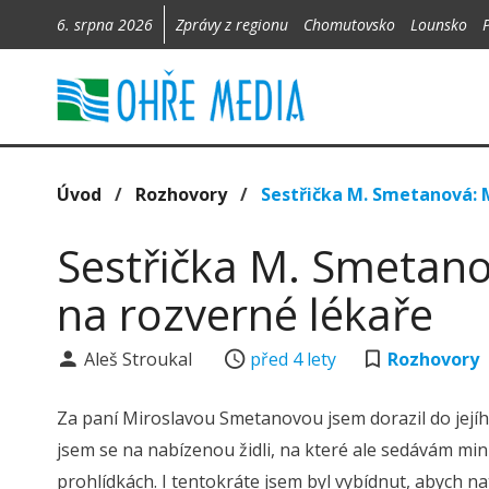
6. srpna 2026
Zprávy z regionu
Chomutovsko
Lounsko
Úvod
/
Rozhovory
/
Sestřička M. Smetanová: M
Sestřička M. Smetano
na rozverné lékaře
Aleš Stroukal
před 4 lety
Rozhovory
Za paní Miroslavou Smetanovou jsem dorazil do jejíh
jsem se na nabízenou židli, na které ale sedávám min
prohlídkách. I tentokráte jsem byl vybídnut, abych n