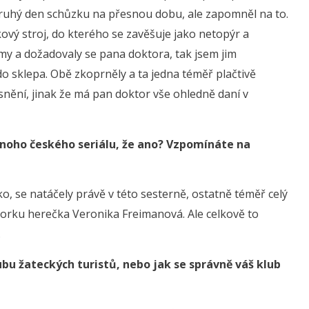
druhý den schůzku na přesnou dobu, ale zapomněl na to.
kový stroj, do kterého se zavěšuje jako netopýr a
ámy a dožadovaly se pana doktora, tak jsem jim
do sklepa. Obě zkoprněly a ta jedna téměř plačtivě
snění, jinak že má pan doktor vše ohledně daní v
ednoho českého seriálu, že ano? Vzpomínáte na
ko, se natáčely právě v této sesterně, ostatně téměř celý
oktorku herečka Veronika Freimanová. Ale celkově to
.
bu žateckých turistů, nebo jak se správně váš klub