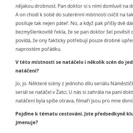
nějakou drobnost. Pan doktor si s nimi domluvil na 
A on chodí k sobě do suterénní místnosti cvičit na ta
posiluje tak nejen páteř. No, a když pak přišly dvě d
bezmyšlenkovitě řekla, že se pan doktor šel pověsit 
povídá, že ony fakticky potřebují pouze drobné upře
naprostém pořádku.
V této místnosti se natáčelo i několik scén do j
natáčení?
Jo, jo. Některé scény z jednoho dílu seriálu Náměstíč
seriál se natáčel v Žatci. U nás si zahrála na paní d
natáčení byla spíše otrava, filmaři jsou pro mne divní
Pojďme k tématu cestování. Jste předsedkyně klu
jmenuje?