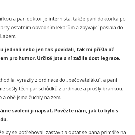
ařkou a pan doktor je internista, takže paní doktorka po
karty ostatním obvodním lékařům a zbývající poslala do
 Labem.
jednali nebo jen tak povídali, tak mi přišla až
m pro humor. Určitě jste s ní zažila dost legrace.
odila, vyrazily z ordinace do „pečovateláku“, a paní
me sešly těch pár schůdků z ordinace a prošly brankou.
o a obě jsme žuchly na zem.
áme svolení ji napsat. Povězte nám, jak to bylo s
du.
že by se potřebovali zastavit a optat se pana primáře na