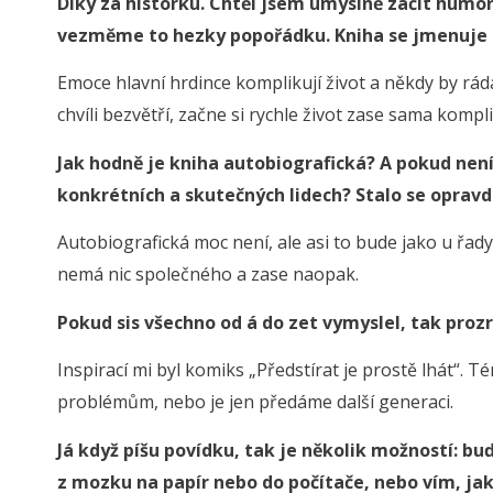
Díky za historku. Chtěl jsem úmyslně začít humor
vezměme to hezky popořádku. Kniha se jmenuje 
Emoce hlavní hrdince komplikují život a někdy by ráda ž
chvíli bezvětří, začne si rychle život zase sama ko
Jak hodně je kniha autobiografická? A pokud není,
konkrétních a skutečných lidech? Stalo se oprav
Autobiografická moc není, ale asi to bude jako u řady 
nemá nic společného a zase naopak.
Pokud sis všechno od á do zet vymyslel, tak proz
Inspirací mi byl komiks „Předstírat je prostě lhát“. 
problémům, nebo je jen předáme další generaci.
Já když píšu povídku, tak je několik možností: b
z mozku na papír nebo do počítače, nebo vím, jak