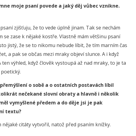
mne moje psaní povede a jaký děj vůbec vznikne.
psaní zjišťuju, že to vede úplně jinam. Tak se nechám
cím se zase k nějaké kostře. Vlastně mám většinu psaní
sto jistý, že se to nikomu nebude líbit, že tím marním čas
et, a pak se občas mezi mraky objeví slunce. A i když
A ten výhled, když člověk vystoupá až nad mraky, to je ta
 poetický.
 přemýšlení o sobě a o ostatních postavách líbil
olikrát nečekané slovní obraty a hlavně i několik
je měl vymyšlené předem a do děje jsi je pak
ní textu?
 nějaké citáty vytvořil, natož před psaním knížky.