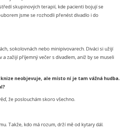
tředí skupinových terapií, kde pacienti bojují se
ouborem jsme se rozhodli přenést divadlo i do
ách, sokolovnách nebo minipivovarech. Diváci si užijí
a zažijí příjemný večer s divadlem, aniž by se museli
knize neobjevuje, ale místo ní je tam vážná hudba.
al?
věď, že poslouchám skoro všechno.
. Takže, kdo má rozum, drží mě od kytary dál.