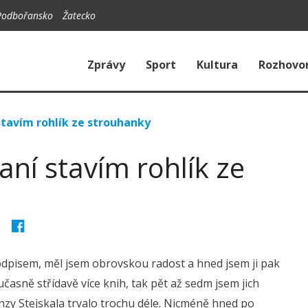
Podbořansko
Žatecko
Zprávy
Sport
Kultura
Rozhovo
 stavím rohlík ze strouhanky
aní stavím rohlík ze
podpisem, měl jsem obrovskou radost a hned jsem ji pak
učasně střídavě více knih, tak pět až sedm jsem jich
nzy Stejskala trvalo trochu déle. Nicméně hned po