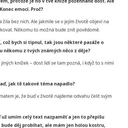
em, protože je ho v tvé knize požehnaně dost. Ale
Konec emocí. Proč?
ila bez nich. Ale jakmile se v jejím životě objeví na
mplikovat. Někomu to možná bude znít povědomě.
 což bych si tipnul, tak jsou některé pasáže o
du někomu z tvých známých něco z děje?
jiných knížek – dost lidí se tam pozná, i když to s nimi
raď, jak tě takové téma napadlo?
Tématem je, že buď v životě najdeme odvahu čelit svým
uď už umím celý text nazpaměť a jen to přepíšu
 bude děj probíhat, ale mám jen holou kostru,