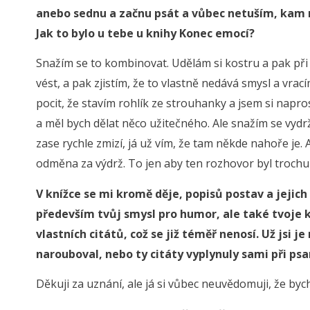
anebo sednu a začnu psát a vůbec netuším, kam 
Jak to bylo u tebe u knihy Konec emocí?
Snažím se to kombinovat. Udělám si kostru a pak při 
vést, a pak zjistím, že to vlastně nedává smysl a vra
pocit, že stavím rohlík ze strouhanky a jsem si napro
a měl bych dělat něco užitečného. Ale snažím se vydrž
zase rychle zmizí, já už vím, že tam někde nahoře je. 
odměna za výdrž. To jen aby ten rozhovor byl trochu
V knížce se mi kromě děje, popisů postav a jejich
především tvůj smysl pro humor, ale také tvoje k
vlastních citátů, což se již téměř nenosí. Už jsi 
narouboval, nebo ty citáty vyplynuly sami při psa
Děkuji za uznání, ale já si vůbec neuvědomuji, že bych