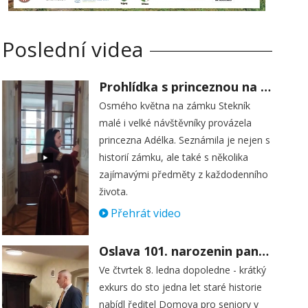
Poslední videa
Prohlídka s princeznou na zámku Stekník
Osmého května na zámku Stekník
malé i velké návštěvníky provázela
princezna Adélka. Seznámila je nejen s
historií zámku, ale také s několika
zajímavými předměty z každodenního
života.
Přehrát video
Oslava 101. narozenin paní Věry Skořepové
Ve čtvrtek 8. ledna dopoledne - krátký
exkurs do sto jedna let staré historie
nabídl ředitel Domova pro seniory v