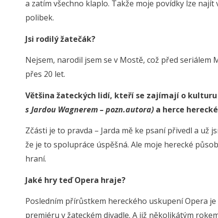
a zatím všechno klaplo. Takže moje povídky lze najít 
polibek.
Jsi rodilý žatečák?
Nejsem, narodil jsem se v Mostě, což před seriálem Mo
přes 20 let.
Většina žateckých lidí, kteří se zajímají o kultur
s Jardou Wagnerem – pozn.autora)
a herce herecké
Zčásti je to pravda – Jarda mě ke psaní přivedl a už 
že je to spolupráce úspěšná. Ale moje herecké působení
hraní.
Jaké hry teď Opera hraje?
Posledním přírůstkem hereckého uskupení Opera je 
premiéru v žateckém divadle. A již několikátým roke