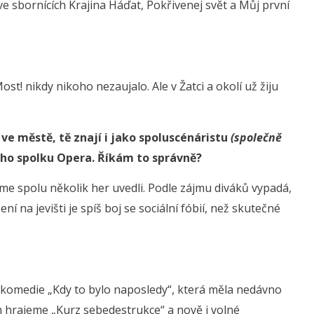
ve sbornících Krajina Háďat, Pokřivenej svět a Můj první
st! nikdy nikoho nezaujalo. Ale v Žatci a okolí už žiju
u ve městě, tě znají i jako spoluscénáristu
(společně
ho spolku Opera. Říkám to správně?
jsme spolu několik her uvedli. Podle zájmu diváků vypadá,
 na jevišti je spíš boj se sociální fóbií, než skutečné
komedie „Kdy to bylo naposledy“, která měla nedávno
m hrajeme „Kurz sebedestrukce“ a nově i volné