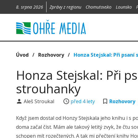
8. srpna 2026
Zprávy z regionu
Chomutovsko
Lounsko
Úvod
/
Rozhovory
/
Honza Stejskal: Při psaní
Honza Stejskal: Při ps
strouhanky
Aleš Stroukal
před 4 lety
Rozhovory
Když jsem dostal od Honzy Stejskala jeho knihu i s 
doma začal číst. Mám ale takový letitý zvyk, že čtu so
schopen mít rozečtených. A tak mi přečtení knihy Ho