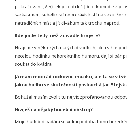
pokračování „Večírek pro otrlé“. Jde o komedie z pros
sarkasmem, sebelítostí nebo závislostí na sexu. Se s
netradičních míst a jít divákům tak trochu naproti.
Kde jinde tedy, než v divadle hrajete?
Hrajeme v některých malých divadlech, ale i v hospod
necelou hodinku nekorektního humoru, dají si pár piv 
soukat do kvádra.
Já mám moc rád rockovou muziku, ale ta se v tvé 
Jakou hudbu ve skutečnosti poslouchá Jan Stejsk
Bohužel musím zvolit tu nejvíc zprofanovanou odpo
Hraješ na nějaký hudební nástroj?
Moje hudební nadání se velmi podobá tomu hereckému