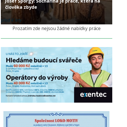
Josef Šporgy: Sochařina je práce, která na
člověka zbyde
před 4 lety
Prozatím zde nejsou žádné nabídky práce