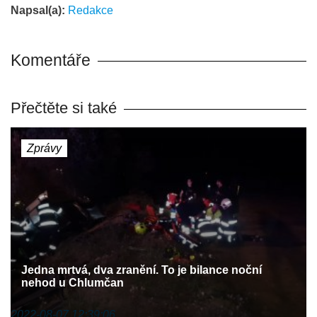
Napsal(a):
Redakce
Komentáře
Přečtěte si také
Zprávy
Jedna mrtvá, dva zranění. To je bilance noční
nehod u Chlumčan
2022-08-07 12:39:06