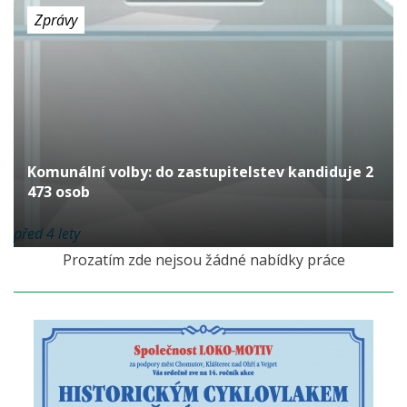
Zprávy
Komunální volby: do zastupitelstev kandiduje 2
473 osob
před 4 lety
Prozatím zde nejsou žádné nabídky práce