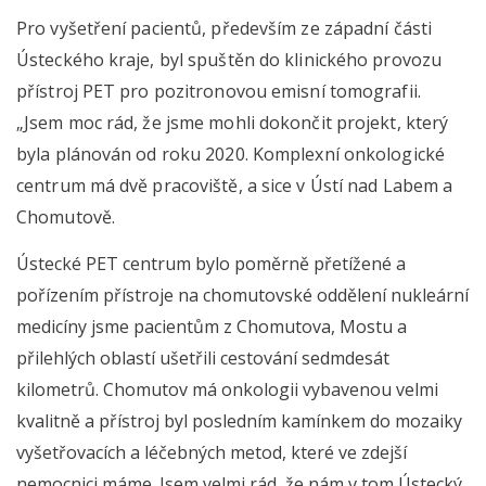
Pro vyšetření pacientů, především ze západní části
Ústeckého kraje, byl spuštěn do klinického provozu
přístroj PET pro pozitronovou emisní tomografii.
„Jsem moc rád, že jsme mohli dokončit projekt, který
byla plánován od roku 2020. Komplexní onkologické
centrum má dvě pracoviště, a sice v Ústí nad Labem a
Chomutově.
Ústecké PET centrum bylo poměrně přetížené a
pořízením přístroje na chomutovské oddělení nukleární
medicíny jsme pacientům z Chomutova, Mostu a
přilehlých oblastí ušetřili cestování sedmdesát
kilometrů. Chomutov má onkologii vybavenou velmi
kvalitně a přístroj byl posledním kamínkem do mozaiky
vyšetřovacích a léčebných metod, které ve zdejší
nemocnici máme. Jsem velmi rád, že nám v tom Ústecký