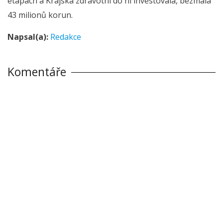
etapách a Krajská zdravotní do ní investovala, bezmála
43 milionů korun.
Napsal(a):
Redakce
Komentáře