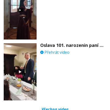
Oslava 101. narozenin paní Věry Skořepové
Přehrát video
Všechna videa