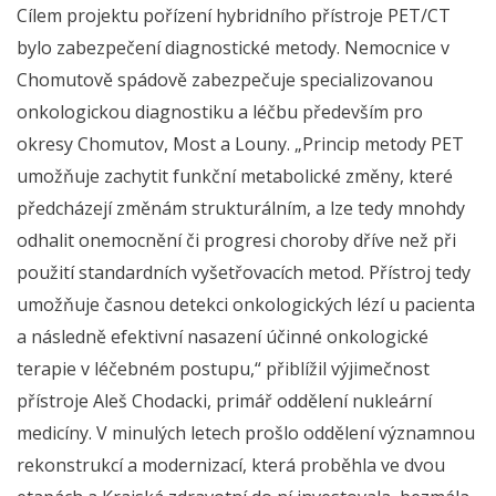
Cílem projektu pořízení hybridního přístroje PET/CT
bylo zabezpečení diagnostické metody. Nemocnice v
Chomutově spádově zabezpečuje specializovanou
onkologickou diagnostiku a léčbu především pro
okresy Chomutov, Most a Louny. „Princip metody PET
umožňuje zachytit funkční metabolické změny, které
předcházejí změnám strukturálním, a lze tedy mnohdy
odhalit onemocnění či progresi choroby dříve než při
použití standardních vyšetřovacích metod. Přístroj tedy
umožňuje časnou detekci onkologických lézí u pacienta
a následně efektivní nasazení účinné onkologické
terapie v léčebném postupu,“ přiblížil výjimečnost
přístroje Aleš Chodacki, primář oddělení nukleární
medicíny. V minulých letech prošlo oddělení významnou
rekonstrukcí a modernizací, která proběhla ve dvou