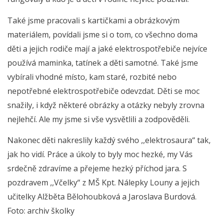
Také jsme pracovali s kartičkami a obrázkovým
materiálem, povídali jsme si o tom, co všechno doma
děti a jejich rodiče mají a jaké elektrospotřebiče nejvíce
používá maminka, tatínek a děti samotné. Také jsme
vybírali vhodné místo, kam staré, rozbité nebo
nepotřebné elektrospotřebiče odevzdat. Děti se moc
snažily, i když některé obrázky a otázky nebyly zrovna
nejlehčí. Ale my jsme si vše vysvětlili a zodpověděli.
Nakonec děti nakreslily každý svého ,,elektrosaura“ tak,
jak ho vidí. Práce a úkoly to byly moc hezké, my Vás
srdečně zdravíme a přejeme hezký příchod jara. S
pozdravem ,,Včelky“ z MŠ Kpt. Nálepky Louny a jejich
učitelky Alžběta Bělohoubková a Jaroslava Burdová.
Foto: archiv školky