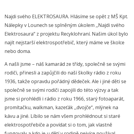
Najdi svého ELEKTROSAURA. Hlásíme se opět z MŠ Kpt.
Nálepky v Lounech se splněným úkolem ,,Najdi svého
Elektrosaura“ z projektu Recyklohraní. Našim úkol bylo
najít nejstarší elektrospotřebič, který máme ve školce
nebo doma.
A našli jsme – náš kamarád ze třídy, společně se svými
rodiči, přinesli a zapůjčili do naší školky rádio z roku
1936, takže opravdu pořádný dědeček. Ale i jiné děti se
společně se svými rodiči zapojili do této výzvy a tak
jsme si prohlédli i rádio z roku 1966, starý fotoaparát,
promítačku, walkman, kazeťák ,,dvojče“, mlýnek na
kávu a jiné. Líbilo se nám všem prohlédnout si staré
elektrospotřebiče a povídat si o tom, jak vlastně
fungovaly a kdo je u dětí v rodině nejvíce používal.