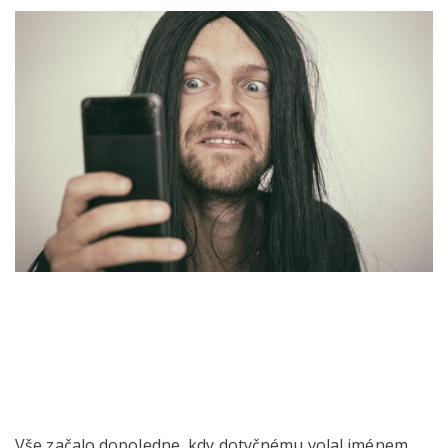
Vše začalo dopoledne, kdy dotyčnému volal jménem