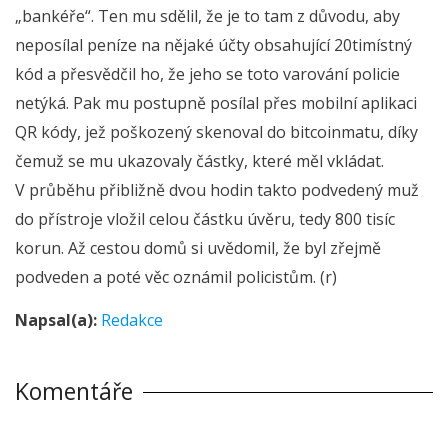
„bankéře“. Ten mu sdělil, že je to tam z důvodu, aby
neposílal peníze na nějaké účty obsahující 20timístný
kód a přesvědčil ho, že jeho se toto varování policie
netýká. Pak mu postupně posílal přes mobilní aplikaci
QR kódy, jež poškozený skenoval do bitcoinmatu, díky
čemuž se mu ukazovaly částky, které měl vkládat.
V průběhu přibližně dvou hodin takto podvedený muž
do přístroje vložil celou částku úvěru, tedy 800 tisíc
korun. Až cestou domů si uvědomil, že byl zřejmě
podveden a poté věc oznámil policistům. (r)
Napsal(a):
Redakce
Komentáře