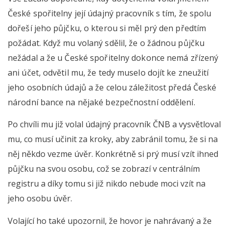
České spořitelny její údajný pracovník s tím, že spolu
dořeší jeho půjčku, o kterou si měl prý den předtím
požádat. Když mu volaný sdělil, že o žádnou půjčku
nežádal a že u České spořitelny dokonce nemá zřízený
ani účet, odvětil mu, že tedy muselo dojít ke zneužití
jeho osobních údajů a že celou záležitost předá České
národní bance na nějaké bezpečnostní oddělení.
Po chvíli mu již volal údajný pracovník ČNB a vysvětloval
mu, co musí učinit za kroky, aby zabránil tomu, že si na
něj někdo vezme úvěr. Konkrétně si prý musí vzít ihned
půjčku na svou osobu, což se zobrazí v centrálním
registru a díky tomu si již nikdo nebude moci vzít na
jeho osobu úvěr.
Volající ho také upozornil, že hovor je nahrávaný a že