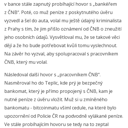
v bance stále zapnutý probíhající hovor s „bankéřem
z ČNB“. Poté, co muž peníze z poskytnutého úvěru
vyzvedl a šel do auta, volal mu ještě údajný kriminalista
z Prahy s tím, že jim přišlo oznámení od ČNB o zneužití
jeho osobních údajů. Vysvětloval mu, že se takové věci
dějí a že ho bude potřebovat kvůli tomu vyslechnout.
Na závěr ho vyzval, aby spolupracoval s pracovníkem
ČNB, který mu volal.
Následoval další hovor s „pracovníkem ČNB“.
Nasměroval ho do Teplic, kde prý je bezpečný
bankomat, který je přímo propojený s ČNB, kam je
nutné peníze z úvěru vložit. Muž si u zmíněného
bankomatu - bitcoinmatu všiml cedule, na které bylo
upozornění od Policie ČR na podvodně vylákané peníze.
Ve stále probíhajícím hovoru se tedy na to zeptal