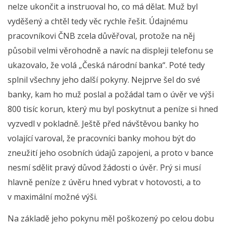
nelze ukončit a instruoval ho, co má dělat. Muž byl
vyděšený a chtěl tedy věc rychle řešit. Údajnému
pracovníkovi ČNB zcela důvěřoval, protože na něj
působil velmi věrohodně a navíc na displeji telefonu se
ukazovalo, že volá „Česká národní banka“. Poté tedy
splnil všechny jeho další pokyny. Nejprve šel do své
banky, kam ho muž poslal a požádal tam o úvěr ve výši
800 tisíc korun, který mu byl poskytnut a peníze si hned
vyzvedl v pokladně. Ještě před návštěvou banky ho
volající varoval, že pracovníci banky mohou být do
zneužití jeho osobních údajů zapojeni, a proto v bance
nesmí sdělit pravý důvod žádosti o úvěr. Prý si musí
hlavně peníze z úvěru hned vybrat v hotovosti, a to
v maximální možné výši.
Na základě jeho pokynu měl poškozený po celou dobu