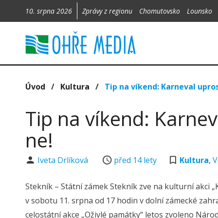
10. srpna 2026
Zprávy z regionu
Chomutovsko
Lounsko
Úvod
/
Kultura
/
Tip na víkend: Karneval upros
Tip na víkend: Karnev
ne!
Iveta Drlíková
před 14 lety
Kultura
,
V
Stekník – Státní zámek Stekník zve na kulturní akci
v sobotu 11. srpna od 17 hodin v dolní zámecké zahr
celostátní akce „Oživlé památky“ letos zvoleno Nár