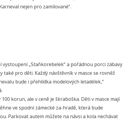
„Karneval nejen pro zamilované”.
ční vystoupení „Staňkorebelek“ a pořádnou porci zábavy
y také pro děti. Každý návštěvník v masce se rovněž
nevalu bude i přehlídka modelových letadélek,“
á.
100 korun, ale v ceně je škraboška. Děti v masce mají
běhne ve spodní zámecké za-hradě, která bude
nou. Parkovat autem můžete na návsi a kola nechávat