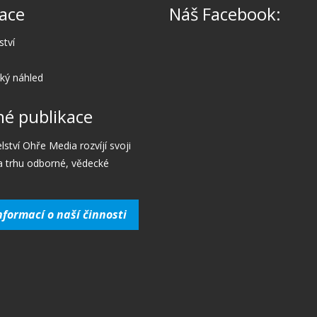
ace
Náš Facebook:
ství
cký náhled
é publikace
lství Ohře Media rozvíjí svoji
a trhu odborné, vědecké
nformací o naší činnosti