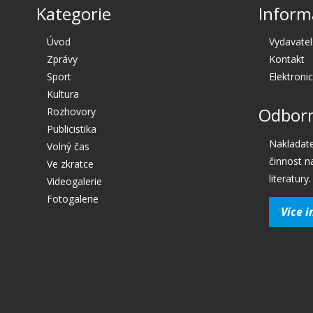
Kategorie
Inform
Úvod
Vydavatel
Zprávy
Kontakt
Sport
Elektroni
Kultura
Odborn
Rozhovory
Publicistika
Nakladate
Volný čas
činnost n
Ve zkratce
literatury.
Videogalerie
Fotogalerie
Více i