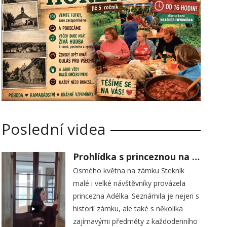
Poslední videa
Prohlídka s princeznou na zámku Stekník
Osmého května na zámku Stekník
malé i velké návštěvníky provázela
princezna Adélka. Seznámila je nejen s
historií zámku, ale také s několika
zajímavými předměty z každodenního