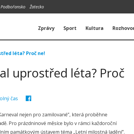
Podbořansko
Žatecko
Zprávy
Sport
Kultura
Rozhovo
třed léta? Proč ne!
al uprostřed léta? Proč
olný čas
 „Karneval nejen pro zamilované”, která proběhne
adě. Pro prázdninové měsíce bylo v rámci každoroční
odním památkovým ústavem téma „Letní milostná ladění”.