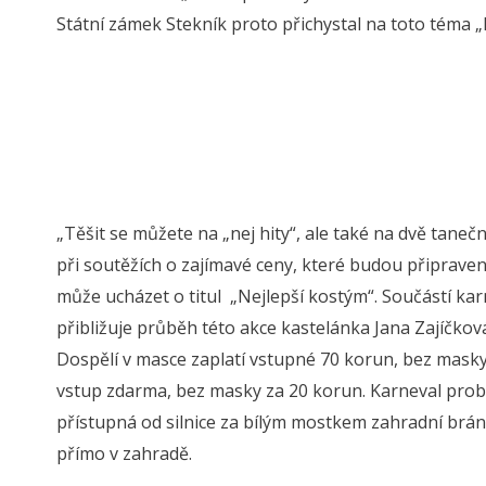
Státní zámek Stekník proto přichystal na toto téma 
„Těšit se můžete na „nej hity“, ale také na dvě tane
při soutěžích o zajímavé ceny, které budou připraven
může ucházet o titul „Nejlepší kostým“. Součástí kar
přibližuje průběh této akce kastelánka Jana Zajíčkov
Dospělí v masce zaplatí vstupné 70 korun, bez masky 
vstup zdarma, bez masky za 20 korun. Karneval pro
přístupná od silnice za bílým mostkem zahradní brá
přímo v zahradě.