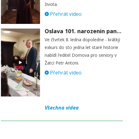
života.
Přehrát video
Oslava 101. narozenin paní Věry Skořepové
Ve čtvrtek 8. ledna dopoledne - krátký
exkurs do sto jedna let staré historie
nabídl ředitel Domova pro seniory v
Žatci Petr Antoni.
Přehrát video
Všechna videa