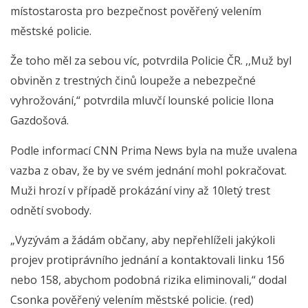
místostarosta pro bezpečnost pověřený velením
městské policie.
Že toho měl za sebou víc, potvrdila Policie ČR. ,,Muž byl
obviněn z trestných činů loupeže a nebezpečné
vyhrožování,“ potvrdila mluvčí lounské policie Ilona
Gazdošová.
Podle informací CNN Prima News byla na muže uvalena
vazba z obav, že by ve svém jednání mohl pokračovat.
Muži hrozí v případě prokázání viny až 10letý trest
odnětí svobody.
„Vyzývám a žádám občany, aby nepřehlíželi jakýkoli
projev protiprávního jednání a kontaktovali linku 156
nebo 158, abychom podobná rizika eliminovali,“ dodal
Csonka pověřený velením městské policie. (red)