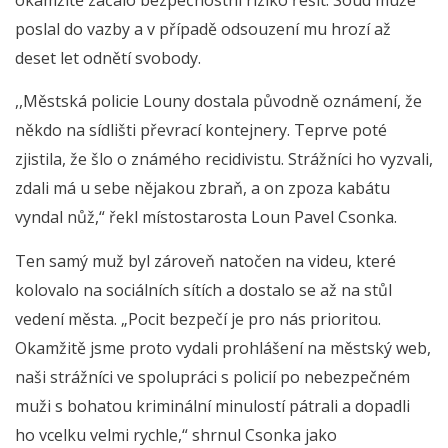
poslal do vazby a v případě odsouzení mu hrozí až
deset let odnětí svobody.
,,Městská policie Louny dostala původně oznámení, že
někdo na sídlišti převrací kontejnery. Teprve poté
zjistila, že šlo o známého recidivistu. Strážníci ho vyzvali,
zdali má u sebe nějakou zbraň, a on zpoza kabátu
vyndal nůž,“ řekl místostarosta Loun Pavel Csonka.
Ten samý muž byl zároveň natočen na videu, které
kolovalo na sociálních sítích a dostalo se až na stůl
vedení města. „Pocit bezpečí je pro nás prioritou.
Okamžitě jsme proto vydali prohlášení na městský web,
naši strážníci ve spolupráci s policií po nebezpečném
muži s bohatou kriminální minulostí pátrali a dopadli
ho vcelku velmi rychle,“ shrnul Csonka jako