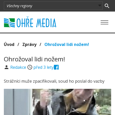
Úvod
/
Zprávy
/
Ohrožoval lidi nožem!
Ohrožoval lidi nožem!
Redakce
před 3 lety
Strážníci muže zpacifikovali, soud ho poslal do vazby