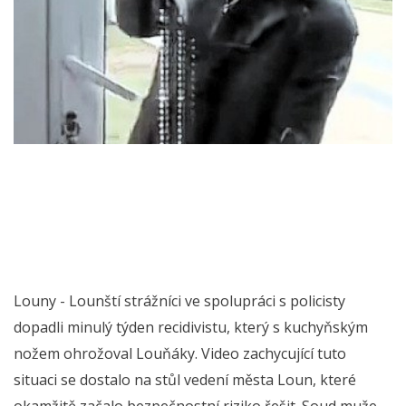
Louny - Lounští strážníci ve spolupráci s policisty
dopadli minulý týden recidivistu, který s kuchyňským
nožem ohrožoval Louňáky. Video zachycující tuto
situaci se dostalo na stůl vedení města Loun, které
okamžitě začalo bezpečnostní riziko řešit. Soud muže