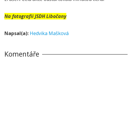
Na fotografii JSDH Libočany
Napsal(a):
Hedvika Mašková
Komentáře