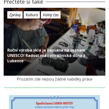
Přečtěte si také
Zprávy
Kultura
Volný čas
Ruční výroba skla je zapsána na seznam
UNESCO! Radost má i vitrážnická dílna z
Lubence
před 3 lety
Prozatím zde nejsou žádné nabídky práce