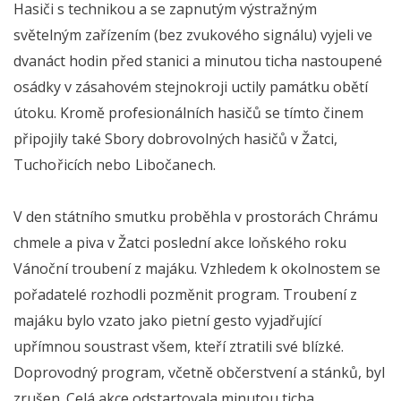
Hasiči s technikou a se zapnutým výstražným
světelným zařízením (bez zvukového signálu) vyjeli ve
dvanáct hodin před stanici a minutou ticha nastoupené
osádky v zásahovém stejnokroji uctily památku obětí
útoku. Kromě profesionálních hasičů se tímto činem
připojily také Sbory dobrovolných hasičů
v Žatci,
Tuchořicích nebo Libočanech.
V den státního smutku proběhla v prostorách Chrámu
chmele a piva v Žatci poslední akce loňského roku
Vánoční troubení z majáku. Vzhledem k okolnostem se
pořadatelé rozhodli pozměnit program. Troubení z
majáku bylo vzato jako pietní gesto vyjadřující
upřímnou soustrast všem, kteří ztratili své blízké.
Doprovodný program, včetně občerstvení a stánků, byl
zrušen. Celá akce odstartovala minutou ticha.