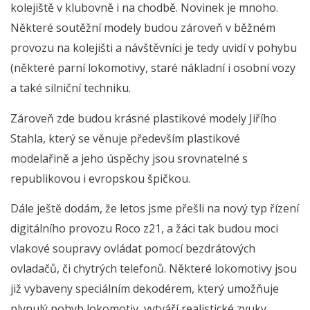
kolejiště v klubovně i na chodbě. Novinek je mnoho.
Některé soutěžní modely budou zároveň v běžném
provozu na kolejišti a návštěvníci je tedy uvidí v pohybu
(některé parní lokomotivy, staré nákladní i osobní vozy
a také silniční techniku.
Zároveň zde budou krásné plastikové modely Jiřího
Stahla, který se věnuje především plastikové
modelařině a jeho úspěchy jsou srovnatelné s
republikovou i evropskou špičkou.
Dále ještě dodám, že letos jsme přešli na nový typ řízení
digitálního provozu Roco z21, a žáci tak budou moci
vlakové soupravy ovládat pomocí bezdrátových
ovladačů, či chytrých telefonů. Některé lokomotivy jsou
již vybaveny speciálním dekodérem, který umožňuje
plynulý pohyb lokomotiv, vytváří realistické zvuky,