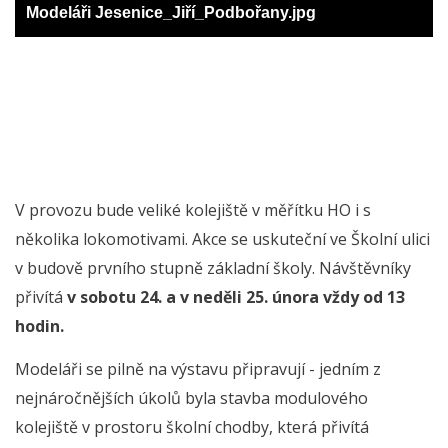
Modeláři Jesenice_Jiří_Podbořany.jpg
V provozu bude veliké kolejiště v měřítku HO i s
několika lokomotivami. Akce se uskuteční ve Školní ulici
v budově prvního stupně základní školy. Návštěvníky
přivítá
v sobotu 24. a v neděli 25. února vždy od 13
hodin.
Modeláři se pilně na výstavu připravují - jedním z
nejnáročnějších úkolů byla stavba modulového
kolejiště v prostoru školní chodby, která přivítá