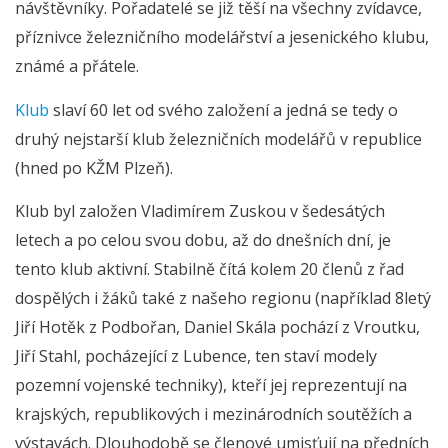
návštěvníky. Pořadatelé se již těší na všechny zvídavce,
příznivce železničního modelářství a jesenického klubu,
známé a přátele.
Klub
slaví 60 let od svého založení a jedná se tedy o
druhý nejstarší klub železničních modelářů v republice
(hned po KŽM Plzeň).
Klub byl založen Vladimírem Zuskou v šedesátých
letech a po celou svou dobu, až do dnešních dní, je
tento klub aktivní. Stabilně čítá kolem 20 členů z řad
dospělých i žáků také z našeho regionu (například 8letý
Jiří Hotěk z Podbořan, Daniel Skála pochází z Vroutku,
Jiří Stahl, pocházející z Lubence, ten staví modely
pozemní vojenské techniky), kteří jej reprezentují na
krajských, republikových i mezinárodních soutěžích a
výstavách. Dlouhodobě se členové umisťují na předních