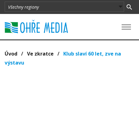
Úvod
/
Ve zkratce
/
Klub slaví 60 let, zve na
výstavu