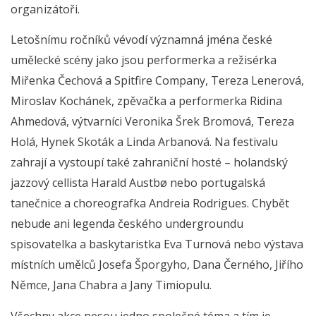
organizátoři.
Letošnímu ročníků vévodí významná jména české
umělecké scény jako jsou performerka a režisérka
Miřenka Čechová a Spitfire Company, Tereza Lenerová,
Miroslav Kochánek, zpěvačka a performerka Ridina
Ahmedová, výtvarníci Veronika Šrek Bromová, Tereza
Holá, Hynek Skoták a Linda Arbanová. Na festivalu
zahrají a vystoupí také zahraniční hosté – holandský
jazzový cellista Harald Austbø nebo portugalská
tanečnice a choreografka Andreia Rodrigues. Chybět
nebude ani legenda českého undergroundu
spisovatelka a baskytaristka Eva Turnová nebo výstava
místních umělců Josefa Šporgyho, Dana Černého, Jiřího
Němce, Jana Chabra a Jany Timiopulu.
Všechny akce nesou jedno společné téma a tím je