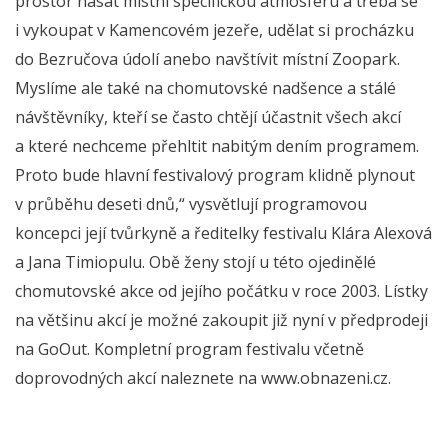
prostor nasát místní specifickou atmosféru a třeba se
i vykoupat v Kamencovém jezeře, udělat si procházku
do Bezručova údolí anebo navštívit místní Zoopark.
Myslíme ale také na chomutovské nadšence a stálé
návštěvníky, kteří se často chtějí účastnit všech akcí
a které nechceme přehltit nabitým dením programem.
Proto bude hlavní festivalový program klidně plynout
v průběhu deseti dnů,“ vysvětlují programovou
koncepci její tvůrkyně a ředitelky festivalu Klára Alexová
a Jana Timiopulu. Obě ženy stojí u této ojedinělé
chomutovské akce od jejího počátku v roce 2003. Lístky
na většinu akcí je možné zakoupit již nyní v předprodeji
na GoOut. Kompletní program festivalu včetně
doprovodných akcí naleznete na www.obnazeni.cz.