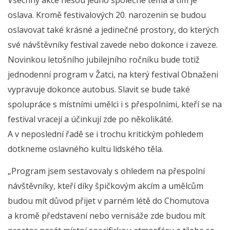
oslava. Kromě festivalových 20. narozenin se budou
oslavovat také krásné a jedinečné prostory, do kterých
své návštěvníky festival zavede nebo dokonce i zaveze.
Novinkou letošního jubilejního ročníku bude totiž
jednodenní program v Žatci, na který festival Obnaženi
vypravuje dokonce autobus. Slavit se bude také
spolupráce s místními umělci i s přespolními, kteří se na
festival vracejí a účinkují zde po několikáté.
A v neposlední řadě se i trochu kritickým pohledem
dotkneme oslavného kultu lidského těla.
„Program jsem sestavovaly s ohledem na přespolní
návštěvníky, kteří díky špičkovým akcím a umělcům
budou mít důvod přijet v parném létě do Chomutova
a kromě představení nebo vernisáže zde budou mít