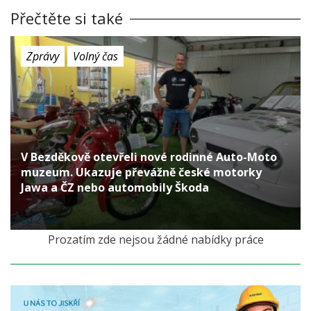
Přečtěte si také
Zprávy
Volný čas
V Bezděkově otevřeli nové rodinné Auto-Moto
muzeum. Ukazuje převážně české motorky
Jawa a ČZ nebo automobily Škoda
před 2 lety
Prozatím zde nejsou žádné nabídky práce