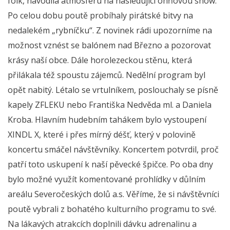
folk, navodila atmosféru na následující ohňovou show.
Po celou dobu poutě probíhaly pirátské bitvy na
nedalekém „rybníčku“. Z novinek rádi upozorníme na
možnost vznést se balónem nad Březno a pozorovat
krásy naší obce. Dále horolezeckou stěnu, která
přilákala též spoustu zájemců. Nedělní program byl
opět nabitý. Létalo se vrtulníkem, poslouchaly se písně
kapely ZFLEKU nebo Františka Nedvěda ml. a Daniela
Kroba. Hlavním hudebním tahákem bylo vystoupení
XINDL X, které i přes mírný déšť, který v polovině
koncertu smáčel návštěvníky. Koncertem potvrdil, proč
patří toto uskupení k naší pěvecké špičce. Po oba dny
bylo možné využít komentované prohlídky v důlním
areálu Severočeských dolů a.s. Věříme, že si návštěvníci
poutě vybrali z bohatého kulturního programu to své.
Na lákavých atrakcích doplnili dávku adrenalinu a