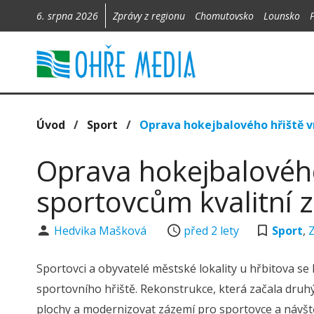
6. srpna 2026
Zprávy z regionu
Chomutovsko
Lounsko
Úvod
/
Sport
/
Oprava hokejbalového hřiště v
Oprava hokejbalového
sportovcům kvalitní 
Hedvika Mašková
před 2 lety
Sport
,
Sportovci a obyvatelé městské lokality u hřbitova s
sportovního hřiště. Rekonstrukce, která začala druhý 
plochy a modernizovat zázemí pro sportovce a návšt