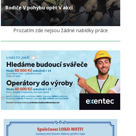
Rodiče V pohybu opět V akci
před 2 lety
Prozatím zde nejsou žádné nabídky práce