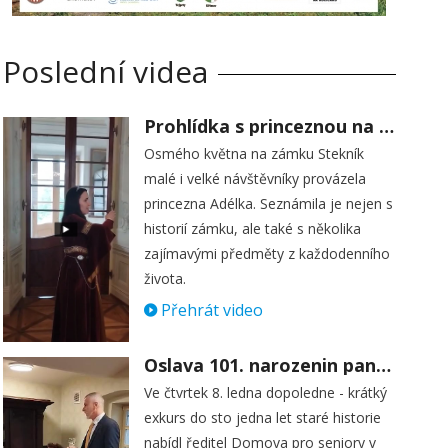
Poslední videa
Prohlídka s princeznou na zámku Stekník
Osmého května na zámku Stekník
malé i velké návštěvníky provázela
princezna Adélka. Seznámila je nejen s
historií zámku, ale také s několika
zajímavými předměty z každodenního
života.
Přehrát video
Oslava 101. narozenin paní Věry Skořepové
Ve čtvrtek 8. ledna dopoledne - krátký
exkurs do sto jedna let staré historie
nabídl ředitel Domova pro seniory v