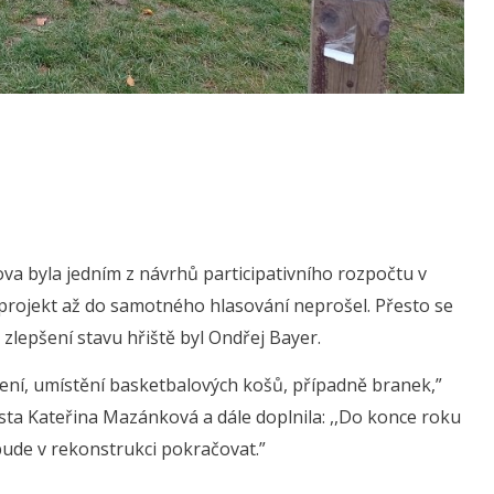
a byla jedním z návrhů participativního rozpočtu v
 projekt až do samotného hlasování neprošel. Přesto se
zlepšení stavu hřiště byl Ondřej Bayer.
ení, umístění basketbalových košů, případně branek,”
ta Kateřina Mazánková a dále doplnila: ,,Do konce roku
e bude v rekonstrukci pokračovat.”