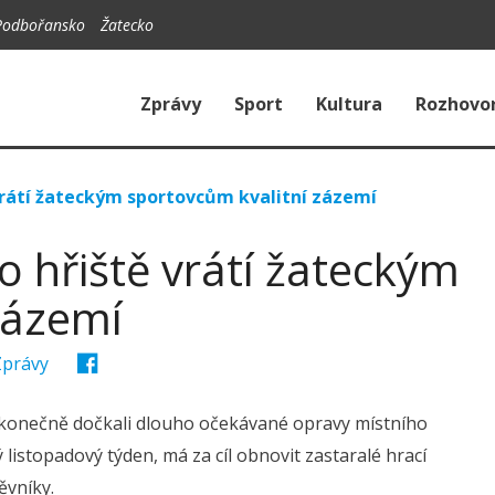
Podbořansko
Žatecko
Zprávy
Sport
Kultura
Rozhovo
rátí žateckým sportovcům kvalitní zázemí
 hřiště vrátí žateckým
zázemí
Zprávy
e konečně dočkali dlouho očekávané opravy místního
listopadový týden, má za cíl obnovit zastaralé hrací
ěvníky.