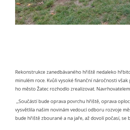
Rekonstrukce zanedbávaného hřiště nedaleko hřbitov
minulém roce. Kvůli vysoké finanční náročnosti však
ho město Žatec rozhodlo zrealizovat. Navrhovatelem 
,,Součástí bude oprava povrchu hřiště, oprava oploc
vysvětlila našim novinám vedoucí odboru rozvoje měs
bude hřiště zbourané a na jaře, až dovolí počasí, s