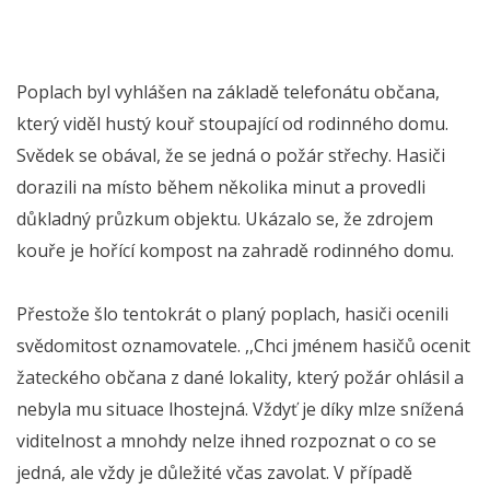
Poplach byl vyhlášen na základě telefonátu občana,
který viděl hustý kouř stoupající od rodinného domu.
Svědek se obával, že se jedná o požár střechy. Hasiči
dorazili na místo během několika minut a provedli
důkladný průzkum objektu. Ukázalo se, že zdrojem
kouře je hořící kompost na zahradě rodinného domu.
Přestože šlo tentokrát o planý poplach, hasiči ocenili
svědomitost oznamovatele. ,,Chci jménem hasičů ocenit
žateckého občana z dané lokality, který požár ohlásil a
nebyla mu situace lhostejná. Vždyť je díky mlze snížená
viditelnost a mnohdy nelze ihned rozpoznat o co se
jedná, ale vždy je důležité včas zavolat. V případě