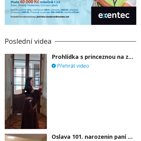
Poslední videa
Prohlídka s princeznou na zámku Stekník
Přehrát video
Oslava 101. narozenin paní Věry Skořepové