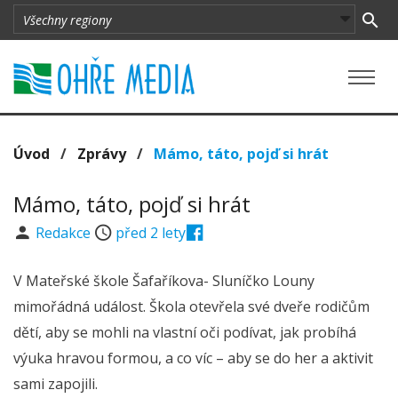
Úvod
/
Zprávy
/
Mámo, táto, pojď si hrát
Mámo, táto, pojď si hrát
Redakce
před 2 lety
V Mateřské škole Šafaříkova- Sluníčko Louny
mimořádná událost. Škola otevřela své dveře rodičům
dětí, aby se mohli na vlastní oči podívat, jak probíhá
výuka hravou formou, a co víc – aby se do her a aktivit
sami zapojili.