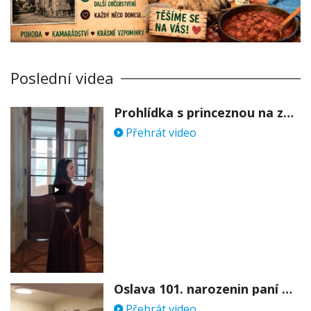
Poslední videa
Prohlídka s princeznou na zámku Stekník
Přehrát video
Oslava 101. narozenin paní Věry Skořepové
Přehrát video