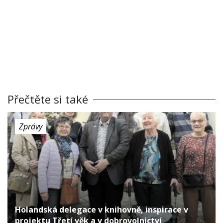
Přečtěte si také
Zprávy
Holandská delegace v knihovně, inspirace v
projektu Třetí věk a v dobrovolnictví