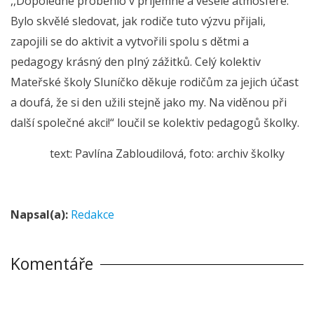
,,Dopoledne proběhlo v příjemné a veselé atmosféře.
Bylo skvělé sledovat, jak rodiče tuto výzvu přijali,
zapojili se do aktivit a vytvořili spolu s dětmi a
pedagogy krásný den plný zážitků. Celý kolektiv
Mateřské školy Sluníčko děkuje rodičům za jejich účast
a doufá, že si den užili stejně jako my. Na viděnou při
další společné akci!“ loučil se kolektiv pedagogů školky.
text: Pavlína Zabloudilová, foto: archiv školky
Napsal(a):
Redakce
Komentáře