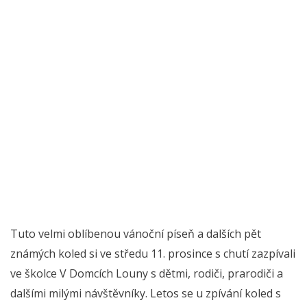
Tuto velmi oblíbenou vánoční píseň a dalších pět
známých koled si ve středu 11. prosince s chutí zazpívali
ve školce V Domcích Louny s dětmi, rodiči, prarodiči a
dalšími milými návštěvníky. Letos se u zpívání koled s