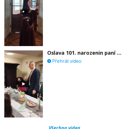
Oslava 101. narozenin paní Věry Skořepové
Přehrát video
Všechna videa