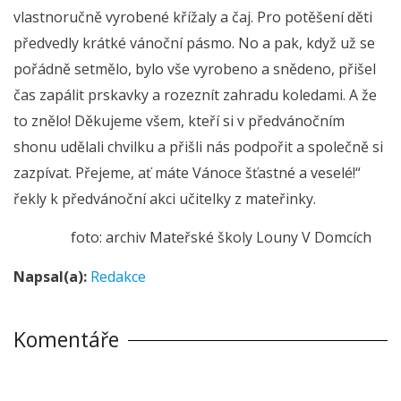
vlastnoručně vyrobené křížaly a čaj. Pro potěšení děti
předvedly krátké vánoční pásmo. No a pak, když už se
pořádně setmělo, bylo vše vyrobeno a snědeno, přišel
čas zapálit prskavky a rozeznít zahradu koledami. A že
to znělo! Děkujeme všem, kteří si v předvánočním
shonu udělali chvilku a přišli nás podpořit a společně si
zazpívat. Přejeme, ať máte Vánoce šťastné a veselé!“
řekly k předvánoční akci učitelky z mateřinky.
foto: archiv Mateřské školy Louny V Domcích
Napsal(a):
Redakce
Komentáře