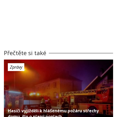
Přečtěte si také
Zprávy
Hasiči vyjížděli k hlášenému požáru střechy
domu, šlo o planý poplach