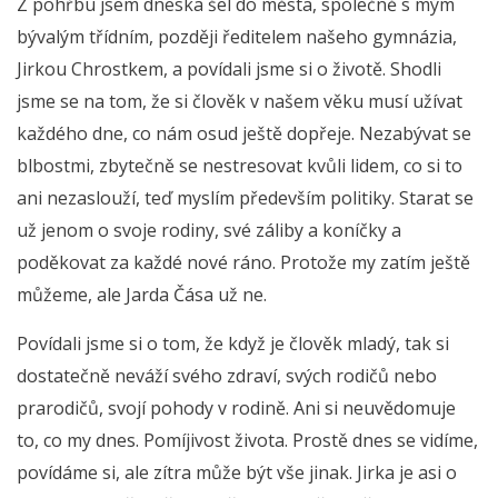
Z pohřbu jsem dneska šel do města, společně s mým
bývalým třídním, později ředitelem našeho gymnázia,
Jirkou Chrostkem, a povídali jsme si o životě. Shodli
jsme se na tom, že si člověk v našem věku musí užívat
každého dne, co nám osud ještě dopřeje. Nezabývat se
blbostmi, zbytečně se nestresovat kvůli lidem, co si to
ani nezaslouží, teď myslím především politiky. Starat se
už jenom o svoje rodiny, své záliby a koníčky a
poděkovat za každé nové ráno. Protože my zatím ještě
můžeme, ale Jarda Čása už ne.
Povídali jsme si o tom, že když je člověk mladý, tak si
dostatečně neváží svého zdraví, svých rodičů nebo
prarodičů, svojí pohody v rodině. Ani si neuvědomuje
to, co my dnes. Pomíjivost života. Prostě dnes se vidíme,
povídáme si, ale zítra může být vše jinak. Jirka je asi o