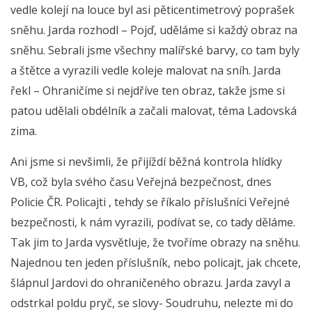
vedle kolejí na louce byl asi pěticentimetrový poprašek
sněhu. Jarda rozhodl – Pojď, uděláme si každý obraz na
sněhu. Sebrali jsme všechny malířské barvy, co tam byly
a štětce a vyrazili vedle koleje malovat na sníh. Jarda
řekl – Ohraničíme si nejdříve ten obraz, takže jsme si
patou udělali obdélník a začali malovat, téma Ladovská
zima.
Ani jsme si nevšimli, že přijíždí běžná kontrola hlídky
VB, což byla svého času Veřejná bezpečnost, dnes
Policie ČR. Policajti , tehdy se říkalo příslušníci Veřejné
bezpečnosti, k nám vyrazili, podívat se, co tady děláme.
Tak jim to Jarda vysvětluje, že tvoříme obrazy na sněhu.
Najednou ten jeden příslušník, nebo policajt, jak chcete,
šlápnul Jardovi do ohraničeného obrazu. Jarda zavyl a
odstrkal poldu pryč, se slovy- Soudruhu, nelezte mi do