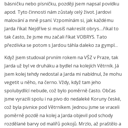
básničku nebo písničku, později jsem napsal povídku
apod. Tyto činnosti nám zůstaly celý život. Jardovi
malování a mně psaní. Vzpomínám si, jak každému
Jarda říkal: Nejdříve si musíš nakreslit obrys….říkal to
tak často, že jsme mu začali říkat VOBRYS. Tato
přezdívka se potom s Jardou táhla daleko za gympl…
Když jsem studoval prvním rokem na VŠZ v Praze, tak
Jarda už byl ve druháku a bydlel na kolejích Větrník. Já
jsem kolej tehdy nedostal a Jarda mi nabídnul, že mohu
vegetit u něho, na černo. Vždy, když tam jeho
spolubydlící nebude, což bylo poměrně často. Občas
jsme vyrazili spolu i na pivo do nedaleké Koruny české,
což byla pivnice pod Větrníkem. Jednou jsme se vraceli
poměrně pozdě na kolej a Jarda objevil pod schody
rozdělané barvy od malířů pokojů. Mrzlo, až praštělo a