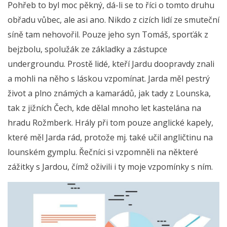
Pohřeb to byl moc pěkný, dá-li se to říci o tomto druhu
obřadu vůbec, ale asi ano. Nikdo z cizích lidí ze smuteční
síně tam nehovořil. Pouze jeho syn Tomáš, sporťák z
bejzbolu, spolužák ze základky a zástupce
undergroundu. Prostě lidé, kteří Jardu doopravdy znali
a mohli na něho s láskou vzpomínat. Jarda měl pestrý
život a plno známých a kamarádů, jak tady z Lounska,
tak z jižních Čech, kde dělal mnoho let kastelána na
hradu Rožmberk. Hrály při tom pouze anglické kapely,
které měl Jarda rád, protože mj. také učil angličtinu na
lounském gymplu. Řečníci si vzpomněli na některé
zážitky s Jardou, čímž oživili i ty moje vzpomínky s ním.