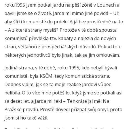
roku1995 jsem potkal Jardu na pěší zóně v Lounech a
bavili jsme se o životě. Jarda mi mimo jiné povídá – Už
aby šli ti komunisté do prdele! A já bezprostředně na to
– A z které strany myslíš? Protože v té době spousta
komunistů převlékla tzv. kabáty a nalezla do nových
stran, většinou z prospěchářských důvodů. Pokud to u
některých jednotlivců bylo jinak, tak se jim omlouvám.
Jediná strana, v té době, roku 1995, kde nebyli bývalí
komunisté, byla KSČM, tedy komunistická strana.
Dodnes vidím, jak se ta moje reakce Jardovi vůbec
nelíbila. O to více mne potěšilo, když jsme se potkali asi
za deset let, a Jarda mi řekl – Tenkráte jsi měl Na
Pražské pravdu. Prostě dovedl přiznat svůj omyl, proto
jsem si ho také vážil.