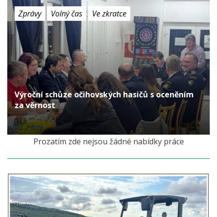
Zprávy
Volný čas
Ve zkratce
Výroční schůze očihovských hasičů s oceněním
za věrnost
před 2 lety
Prozatím zde nejsou žádné nabídky práce