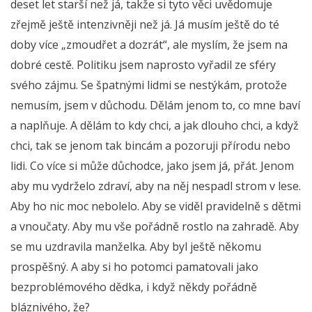
deset let starší než já, takže si tyto věci uvědomuje
zřejmě ještě intenzivněji než já. Já musím ještě do té
doby více „zmoudřet a dozrát“, ale myslím, že jsem na
dobré cestě. Politiku jsem naprosto vyřadil ze sféry
svého zájmu. Se špatnými lidmi se nestýkám, protože
nemusím, jsem v důchodu. Dělám jenom to, co mne baví
a naplňuje. A dělám to kdy chci, a jak dlouho chci, a když
chci, tak se jenom tak bincám a pozoruji přírodu nebo
lidi. Co více si může důchodce, jako jsem já, přát. Jenom
aby mu vydrželo zdraví, aby na něj nespadl strom v lese.
Aby ho nic moc nebolelo. Aby se viděl pravidelně s dětmi
a vnoučaty. Aby mu vše pořádně rostlo na zahradě. Aby
se mu uzdravila manželka. Aby byl ještě někomu
prospěšný. A aby si ho potomci pamatovali jako
bezproblémového dědka, i když někdy pořádně
bláznivého, že?