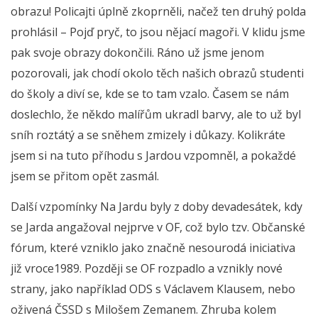
obrazu! Policajti úplně zkoprněli, načež ten druhý polda
prohlásil – Pojď pryč, to jsou nějací magoři. V klidu jsme
pak svoje obrazy dokončili. Ráno už jsme jenom
pozorovali, jak chodí okolo těch našich obrazů studenti
do školy a diví se, kde se to tam vzalo. Časem se nám
doslechlo, že někdo malířům ukradl barvy, ale to už byl
sníh roztátý a se sněhem zmizely i důkazy. Kolikráte
jsem si na tuto příhodu s Jardou vzpomněl, a pokaždé
jsem se přitom opět zasmál.
Další vzpomínky Na Jardu byly z doby devadesátek, kdy
se Jarda angažoval nejprve v OF, což bylo tzv. Občanské
fórum, které vzniklo jako značně nesourodá iniciativa
již vroce1989. Později se OF rozpadlo a vznikly nové
strany, jako například ODS s Václavem Klausem, nebo
oživená ČSSD s Milošem Zemanem. Zhruba kolem