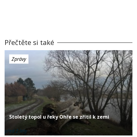
Přečtěte si také
Zprávy
Stoletý topol u řeky Ohře se zřítil k zemi
před 2 lety