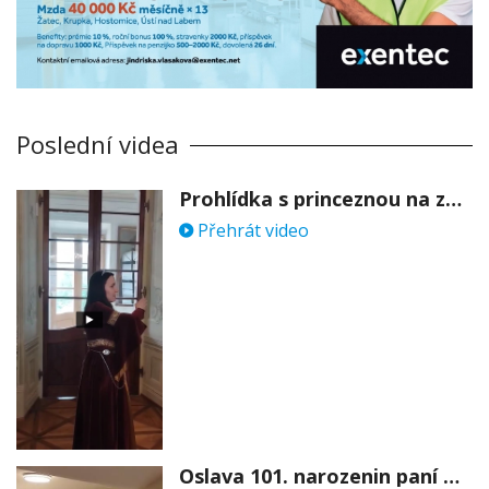
Poslední videa
Prohlídka s princeznou na zámku Stekník
Přehrát video
Oslava 101. narozenin paní Věry Skořepové