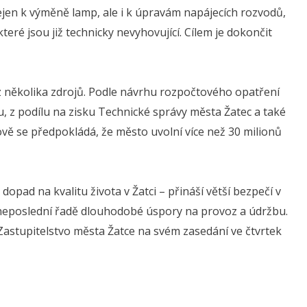
ejen k výměně lamp, ale i k úpravám napájecích rozvodů,
ré jsou již technicky nevyhovující. Cílem je dokončit
z několika zdrojů. Podle návrhu rozpočtového opatření
u, z podílu na zisku Technické správy města Žatec a také
kově se předpokládá, že město uvolní více než 30 milionů
pad na kvalitu života v Žatci – přináší větší bezpečí v
 v neposlední řadě dlouhodobé úspory na provoz a údržbu.
Zastupitelstvo města Žatce na svém zasedání ve čtvrtek