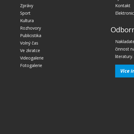
Zprávy
Kontakt
Sport
Elektroni
Kultura
Odborn
Rozhovory
Publicistika
Nakladate
Volný čas
činnost n
Ve zkratce
literatury.
Videogalerie
Fotogalerie
Více i