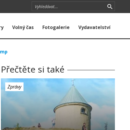
ry
Volný čas
Fotogalerie
Vydavatelství
lamp
Přečtěte si také
Zprávy