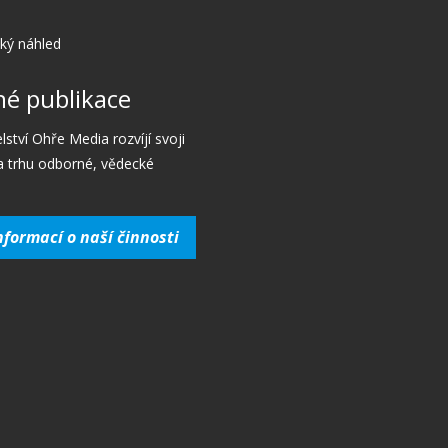
cký náhled
é publikace
lství Ohře Media rozvíjí svoji
a trhu odborné, vědecké
nformací o naší činnosti