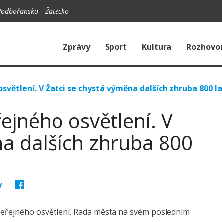
Podbořansko
Žatecko
Zprávy
Sport
Kultura
Rozhovo
světlení. V Žatci se chystá výměna dalších zhruba 800 
ejného osvětlení. V
na dalších zhruba 800
y
veřejného osvětlení. Rada města na svém posledním