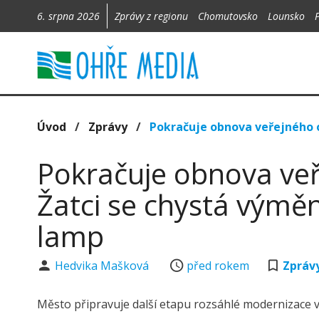
6. srpna 2026
Zprávy z regionu
Chomutovsko
Lounsko
Úvod
/
Zprávy
/
Pokračuje obnova veřejného o
Pokračuje obnova veř
Žatci se chystá výmě
lamp
Hedvika Mašková
před rokem
Zpráv
Město připravuje další etapu rozsáhlé modernizace 