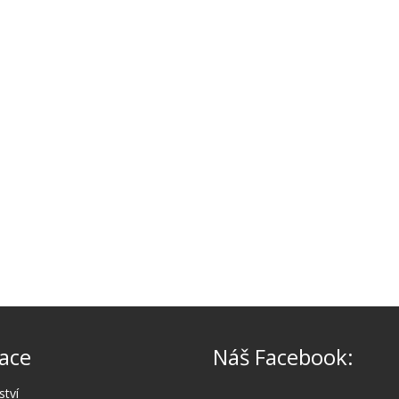
ace
Náš Facebook:
ství