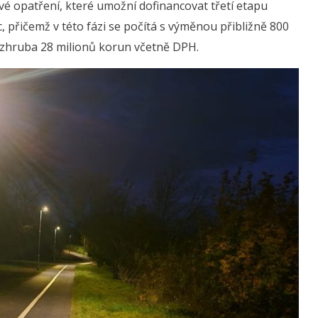
vé opatření, které umožní dofinancovat třetí etapu
, přičemž v této fázi se počítá s výměnou přibližně 800
í zhruba 28 milionů korun včetně DPH.