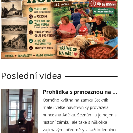
Poslední videa
Prohlídka s princeznou na zámku Stekník
Osmého května na zámku Stekník
malé i velké návštěvníky provázela
princezna Adélka. Seznámila je nejen s
historií zámku, ale také s několika
zajímavými předměty z každodenního