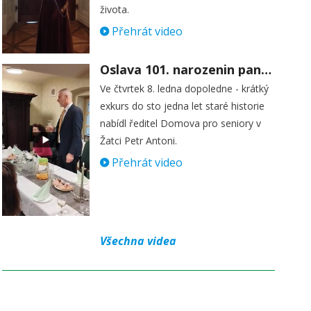
života.
Přehrát video
Oslava 101. narozenin paní Věry Skořepové
Ve čtvrtek 8. ledna dopoledne - krátký
exkurs do sto jedna let staré historie
nabídl ředitel Domova pro seniory v
Žatci Petr Antoni.
Přehrát video
Všechna videa