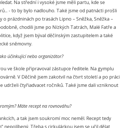
ledat. Na střední i vysoké jsme měli partu, kde se
ů... - to by bylo nadlouho. Také jsme od patnácti prošli
dy o prázdninách po trasách Lipno – Sněžka, Sněžka –
 podobně, chodili jsme po Nízkých Tatrách, Malé Fatře a
olitice, když jsem býval děčínským zastupitelem a také
ecké sněmovny.
jako účinkující nebo organizátor?
ou ve škole připravoval zástupce ředitele. Na gymplu
ovárně. V Děčíně jsem zakotvil na čtvrt století a po práci
me udrželi čtyřiadvacet ročníků. Také jsme dali vzniknout
soukromým? Máte recept na rovnováhu?
funkcích, a tak jsem soukromí moc neměl. Recept tedy
epolíbený. Třeba s cirkulárkou jsem se učil dělat