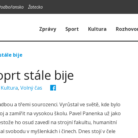
Podbořansko
Žatecko
Zprávy
Sport
Kultura
Rozhovo
stále bije
prt stále bije
,
Kultura
,
Volný čas
dbou a třemi sourozenci. Vyrůstal ve světě, kde bylo
roj a zamířit na vysokou školu. Pavel Panenka už jako
Přestože ho osud zavedl na strojní fakultu, humanitní
al svobodu v myšlenkách i činech. Dnes stojí v čele