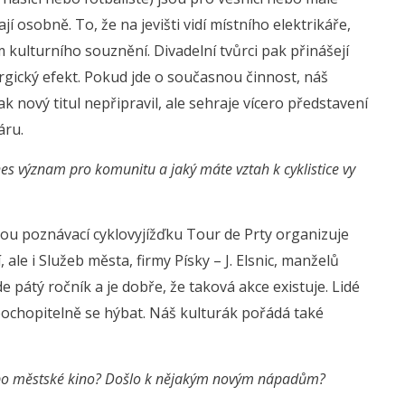
í osobně. To, že na jevišti vidí místního elektrikáře,
kulturního souznění. Divadelní tvůrci pak přinášejí
rgický efekt. Pokud jde o současnou činnost, náš
ak nový titul nepřipravil, ale sehraje vícero představení
áru.
dnes význam pro komunitu a jaký máte vztah k cyklistice vy
nou poznávací cyklovyjížďku Tour de Prty organizuje
ale i Služeb města, firmy Písky – J. Elsnic, manželů
 pátý ročník a je dobře, že taková akce existuje. Lidé
 pochopitelně se hýbat. Náš kulturák pořádá také
nebo městské kino? Došlo k nějakým novým nápadům?