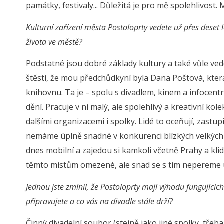
památky, festivaly... Důležitá je pro mě spolehlivost. 
Kulturní zařízení města Postoloprty vedete už přes deset l
života ve městě?
Podstatné jsou dobré základy kultury a také vůle ved
štěstí, že mou předchůdkyní byla Dana Poštová, kte
knihovnu. Ta je – spolu s divadlem, kinem a infocent
dění. Pracuje v ní malý, ale spolehlivý a kreativní k
dalšími organizacemi i spolky. Lidé to oceňují, zastu
nemáme úplně snadné v konkurenci blízkých velkých m
dnes mobilní a zajedou si kamkoli včetně Prahy a klid
těmto místům omezené, ale snad se s tím nepereme
Jednou jste zmínil, že Postoloprty mají výhodu fungující
připravujete a co vás na divadle stále drží?
Činný divadelní soubor (stejně jako jiné spolky, třeb