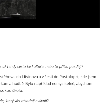
ás už tehdy cesta ke kultuře, nebo to přišlo později?
 stěhoval do Litvínova a v šesti do Postoloprt, kde jsem
knížkám a hudbě. Bylo například nemyslitelné, abychom
vysokou školu.
le, který vás zásadně ovlivnil?