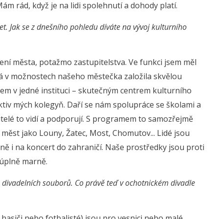
Mám rád, když je na lidi spolehnutí a dohody platí.
et. Jak se z dnešního pohledu díváte na vývoj kulturního
ení města, potažmo zastupitelstva. Ve funkci jsem měl
rá v možnostech našeho městečka založila skvělou
rem v jedné instituci – skutečným centrem kulturního
olektiv mých kolegyň. Daří se nám spolupráce se školami a
pitelé to vidí a podporují. S programem to samozřejmě
ěst jako Louny, Žatec, Most, Chomutov... Lidé jsou
ně i na koncert do zahraničí. Naše prostředky jsou proti
 úplně marně.
ch divadelních souborů. Co právě teď v ochotnickém divadle
a hasiči nebo fotbalisté) jsou pro vesnici nebo malé