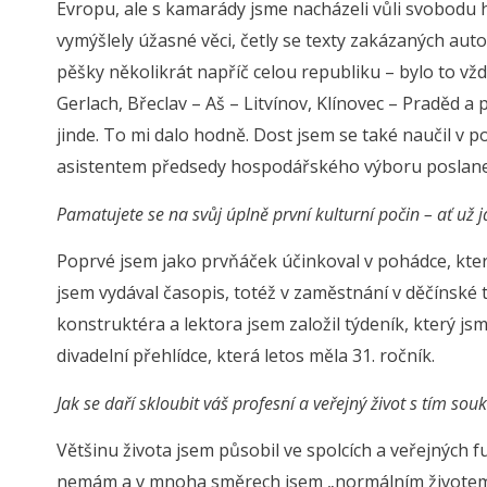
Evropu, ale s kamarády jsme nacházeli vůli svobodu h
vymýšlely úžasné věci, četly se texty zakázaných autor
pěšky několikrát napříč celou republiku – bylo to vž
Gerlach, Břeclav – Aš – Litvínov, Klínovec – Praděd a
jinde. To mi dalo hodně. Dost jsem se také naučil v p
asistentem předsedy hospodářského výboru poslan
Pamatujete se na svůj úplně první kulturní počin – ať už 
Poprvé jsem jako prvňáček účinkoval v pohádce, kter
jsem vydával časopis, totéž v zaměstnání v děčínské t
konstruktéra a lektora jsem založil týdeník, který js
divadelní přehlídce, která letos měla 31. ročník.
Jak se daří skloubit váš profesní a veřejný život s tím 
Většinu života jsem působil ve spolcích a veřejných 
nemám a v mnoha směrech jsem „normálním životem“ n