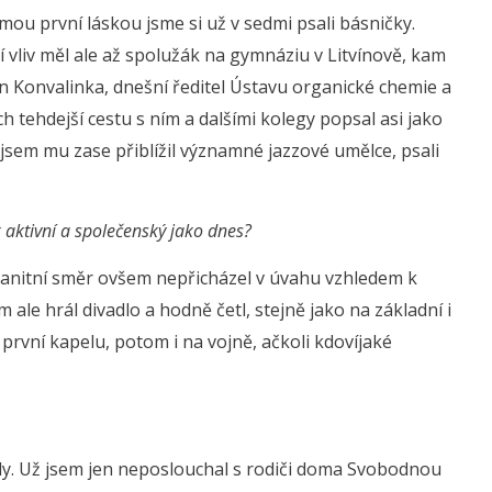
 mou první láskou jsme si už v sedmi psali básničky.
 vliv měl ale až spolužák na gymnáziu v Litvínově, kam
Jan Konvalinka, dnešní ředitel Ústavu organické chemie a
 tehdejší cestu s ním a dalšími kolegy popsal asi jako
jsem mu zase přiblížil významné jazzové umělce, psali
ak aktivní a společenský jako dnes?
umanitní směr ovšem nepřicházel v úvahu vzhledem k
m ale hrál divadlo a hodně četl, stejně jako na základní i
 první kapelu, potom i na vojně, ačkoli kdovíjaké
y. Už jsem jen neposlouchal s rodiči doma Svobodnou