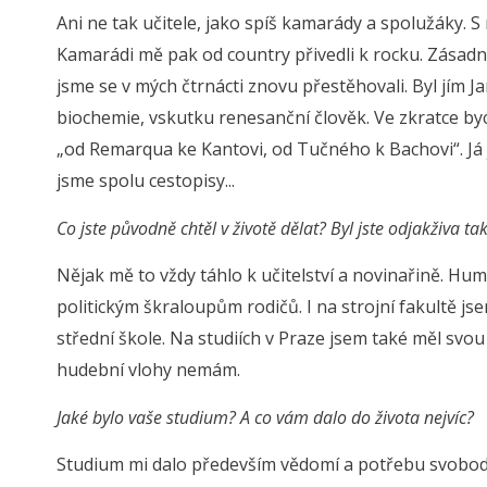
Ani ne tak učitele, jako spíš kamarády a spolužáky. S
Kamarádi mě pak od country přivedli k rocku. Zásadní
jsme se v mých čtrnácti znovu přestěhovali. Byl jím 
biochemie, vskutku renesanční člověk. Ve zkratce bych
„od Remarqua ke Kantovi, od Tučného k Bachovi“. Já 
jsme spolu cestopisy...
Co jste původně chtěl v životě dělat? Byl jste odjakživa t
Nějak mě to vždy táhlo k učitelství a novinařině. H
politickým škraloupům rodičů. I na strojní fakultě jse
střední škole. Na studiích v Praze jsem také měl svou
hudební vlohy nemám.
Jaké bylo vaše studium? A co vám dalo do života nejvíc?
Studium mi dalo především vědomí a potřebu svobod