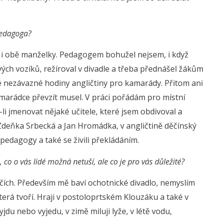
 pedagoga?
 i obě manželky. Pedagogem bohužel nejsem, i když
ových vozíků, režíroval v divadle a třeba přednášel žákům
ové nezávazné hodiny angličtiny pro kamarády. Přitom ani
marádce převzít musel. V práci pořádám pro místní
-li jmenovat nějaké učitele, které jsem obdivoval a
Zdeňka Srbecká a Jan Hromádka, v angličtině děčínský
 pedagogy a také se živili překládáním.
, co o vás lidé možná netuší, ale co je pro vás důležité?
čích. Především mě baví ochotnické divadlo, nemyslím
která tvoří. Hraji v postoloprtském Klouzáku a také v
jdu nebo vyjedu, v zimě miluji lyže, v létě vodu,