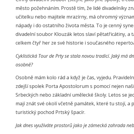
město požehnáním. Prostě tím, že lidé divadelníky znaj
učitelku nebo majitele mrazírny, má ohromný význam 
nápady i do ostatního života města. To je cenný syne
divadelní soubor Klouzák letos slaví pětatřicátiny, a t
celkem čtyř her ze své historie i současného reperto
Cyklistická Tour de Prty se stala novou tradicí. Jaký má 
osobně?
Osobně mám kolo rád a když je čas, vyjedu. Pravidel
zdejší spolek Porta Apostolorum s pomocí nejen naší, 
Srbeckých nebo základní umělecké školy. Letos se jede
mají znát své okolí včetně památek, které tu stojí, a
turistický pochod Prtský špacír.
Jak dnes využíváte prostorů jako je zámecká zahrada 