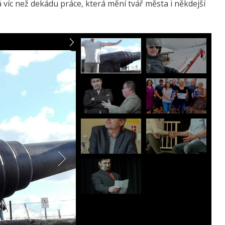
víc než dekádu práce, která mění tvář města i někdejší