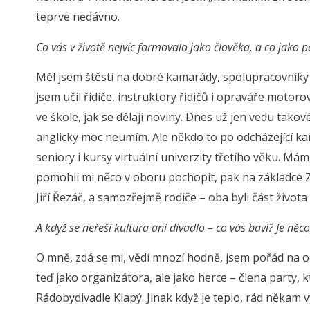
teprve nedávno.
Co vás v životě nejvíc formovalo jako člověka, a co jako
Měl jsem štěstí na dobré kamarády, spolupracovníky
jsem učil řidiče, instruktory řidičů i opraváře motor
ve škole, jak se dělají noviny. Dnes už jen vedu tak
anglicky moc neumím. Ale někdo to po odcházející ka
seniory i kursy virtuální univerzity třetího věku. Mám
pomohli mi něco v oboru pochopit, pak na základce 
Jiří Řezáč, a samozřejmě rodiče – oba byli část života
A když se neřeší kultura ani divadlo – co vás baví? Je něco
O mně, zdá se mi, vědí mnozí hodně, jsem pořád na o
teď jako organizátora, ale jako herce – člena party, 
Rádobydivadle Klapý. Jinak když je teplo, rád někam vy