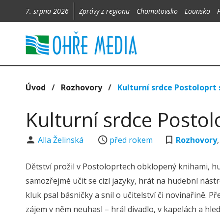
7. srpna 2026
Zprávy z regionu
Chomutovsko
Lounsko
Úvod
/
Rozhovory
/
Kulturní srdce Postoloprt 
Kulturní srdce Postolo
Alla Želinská
před rokem
Rozhovory
Dětství prožil v Postoloprtech obklopený knihami, hu
samozřejmé učit se cizí jazyky, hrát na hudební nást
kluk psal básničky a snil o učitelství či novinařině. 
zájem v něm neuhasl – hrál divadlo, v kapelách a hled