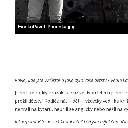
FinskoPavel_Panenka.jpg
Pavle, kde jste vyrůstal a jaké bylo vaše dětství? Vedla v
Jsem sice rodilý Pražák, ale už ve dvou letech jsem se
prožil dětství. Rodiče nás – děti – vždycky vedli ke 
nehráli na kytaru, neučili se anglicky nebo nešli na 
Jak vzpomínáte na svá školní léta? Měl jste nějakého učite