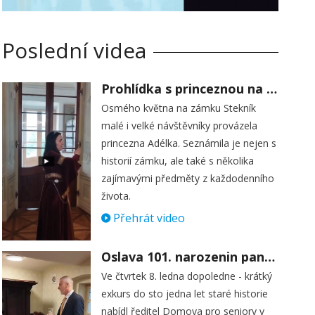
Poslední videa
Prohlídka s princeznou na zámku Stekník
Osmého května na zámku Stekník
malé i velké návštěvníky provázela
princezna Adélka. Seznámila je nejen s
historií zámku, ale také s několika
zajímavými předměty z každodenního
života.
Přehrát video
Oslava 101. narozenin paní Věry Skořepové
Ve čtvrtek 8. ledna dopoledne - krátký
exkurs do sto jedna let staré historie
nabídl ředitel Domova pro seniory v