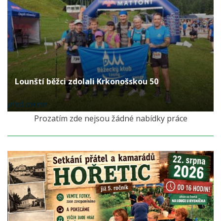
Lounští běžci zdolali Krkonošskou 50
před rokem
Prozatím zde nejsou žádné nabídky práce