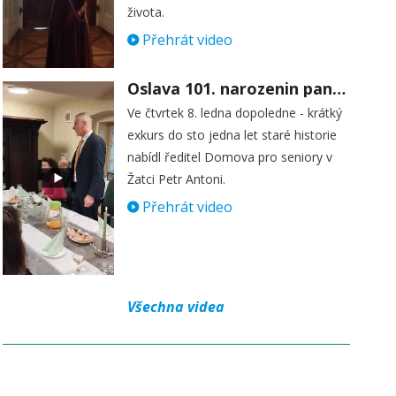
života.
Přehrát video
Oslava 101. narozenin paní Věry Skořepové
Ve čtvrtek 8. ledna dopoledne - krátký
exkurs do sto jedna let staré historie
nabídl ředitel Domova pro seniory v
Žatci Petr Antoni.
Přehrát video
Všechna videa