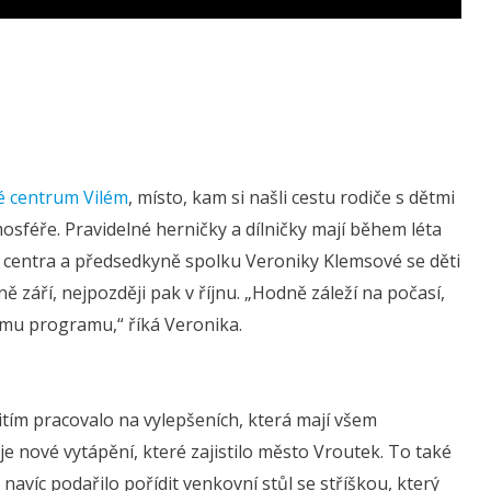
é centrum Vilém
, místo, kam si našli cestu rodiče s dětmi
tmosféře. Pravidelné herničky a dílničky mají během léta
í centra a předsedkyně spolku Veroniky Klemsové se děti
 září, nejpozději pak v říjnu. „Hodně záleží na počasí,
ému programu,“ říká Veronika.
tím pracovalo na vylepšeních, která mají všem
e nové vytápění, které zajistilo město Vroutek. To také
avíc podařilo pořídit venkovní stůl se stříškou, který