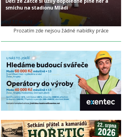
Děti ze Žatce si užily dopoledne plné her a
smíchu na stadionu Mládí
před 10 měsíci
Prozatím zde nejsou žádné nabídky práce