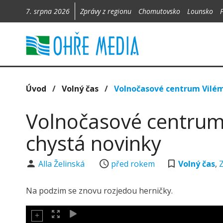
7. srpna 2026
Zprávy z regionu
Chomutovsko
Lounsko
Úvod
/
Volný čas
/
Volnočasové centrum Vilém
Volnočasové centrum
chystá novinky
Alla Želinská
před rokem
Volný čas
,
Na podzim se znovu rozjedou herničky.