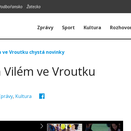
Podbořansko
Žatecko
Zprávy
Sport
Kultura
Rozhovo
 ve Vroutku chystá novinky
 Vilém ve Vroutku
Zprávy
,
Kultura