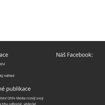
ace
Náš Facebook:
ství
cký náhled
é publikace
lství Ohře Media rozvíjí svoji
a trhu odborné, vědecké