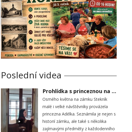
Poslední videa
Prohlídka s princeznou na zámku Stekník
Osmého května na zámku Stekník
malé i velké návštěvníky provázela
princezna Adélka. Seznámila je nejen s
historií zámku, ale také s několika
zajímavými předměty z každodenního