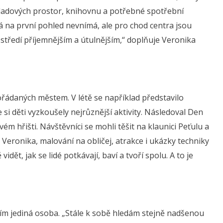
skladových prostor, knihovnu a potřebné spotřební
á na první pohled nevnímá, ale pro chod centra jsou
středí příjemnějším a útulnějším,“ doplňuje Veronika
ořádaných městem. V létě se například představilo
 si děti vyzkoušely nejrůznější aktivity. Následoval Den
ém hřišti. Návštěvníci se mohli těšit na klaunici Peťulu a
eronika, malování na obličej, atrakce i ukázky techniky
ět, jak se lidé potkávají, baví a tvoří spolu. A to je
ším jediná osoba. „Stále k sobě hledám stejně nadšenou