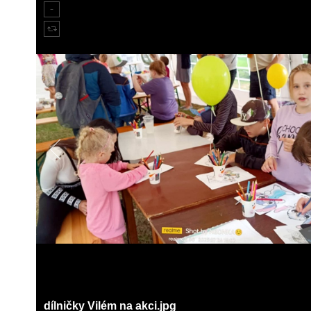
dílničky Vilém na akci.jpg