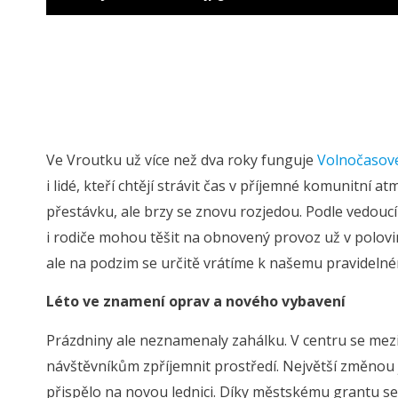
Ve Vroutku už více než dva roky funguje
Volnočasov
i lidé, kteří chtějí strávit čas v příjemné komunitní a
přestávku, ale brzy se znovu rozjedou. Podle vedouc
i rodiče mohou těšit na obnovený provoz už v polovině
ale na podzim se určitě vrátíme k našemu pravideln
Léto ve znamení oprav a nového vybavení
Prázdniny ale neznamenaly zahálku. V centru se mezi
návštěvníkům zpříjemnit prostředí. Největší změnou j
přispělo na novou lednici. Díky městskému grantu se n