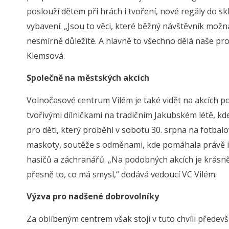
poslouží dětem při hrách i tvoření, nové regály do 
vybavení. „Jsou to věci, které běžný návštěvník možn
nesmírně důležité. A hlavně to všechno dělá naše pro
Klemsová.
Společně na městských akcích
Volnočasové centrum Vilém je také vidět na akcích p
tvořivými dílničkami na tradičním Jakubském létě, kde
pro děti, který proběhl v sobotu 30. srpna na fotbalov
maskoty, soutěže s odměnami, kde pomáhala právě i V
hasičů a záchranářů. „Na podobných akcích je krásně vid
přesně to, co má smysl,“ dodává vedoucí VC Vilém.
Výzva pro nadšené dobrovolníky
Za oblíbeným centrem však stojí v tuto chvíli předev