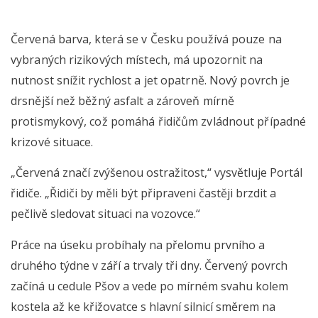
Červená barva, která se v Česku používá pouze na
vybraných rizikových místech, má upozornit na
nutnost snížit rychlost a jet opatrně. Nový povrch je
drsnější než běžný asfalt a zároveň mírně
protismykový, což pomáhá řidičům zvládnout případné
krizové situace.
„Červená značí zvýšenou ostražitost,“ vysvětluje Portál
řidiče. „Řidiči by měli být připraveni častěji brzdit a
pečlivě sledovat situaci na vozovce.“
Práce na úseku probíhaly na přelomu prvního a
druhého týdne v září a trvaly tři dny. Červený povrch
začíná u cedule Pšov a vede po mírném svahu kolem
kostela až ke křižovatce s hlavní silnicí směrem na