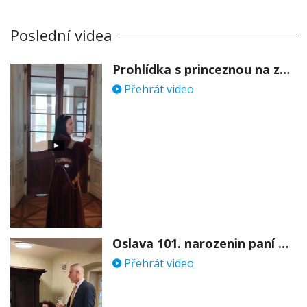
Poslední videa
Prohlídka s princeznou na zámku Stekník
Přehrát video
Oslava 101. narozenin paní Věry Skořepové
Přehrát video