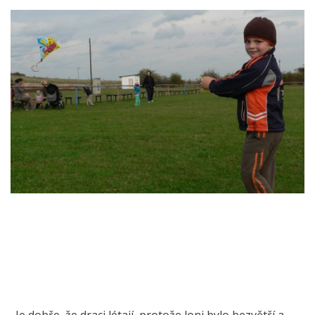
„Je dobře, že draci létají, protože loni bylo bezvětří a