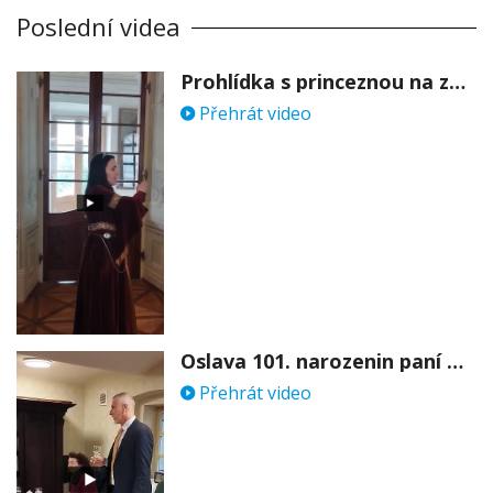
Poslední videa
Prohlídka s princeznou na zámku Stekník
Přehrát video
Oslava 101. narozenin paní Věry Skořepové
Přehrát video