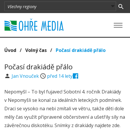
Úvod
/
Volný čas
/
Počasí drakiádě přálo
Počasí drakiádě přálo
Jan Vnouček
před 14 lety
Nepomyšl – To byl fujavec! Sobotní 4. ročník Drakiády
v Nepomyšli se konal za ideálních leteckých podmínek.
Draci se vysoko na nebi zmítali ve větru, takže děti dole
měly čas využít připravené občerstvení a ušetřily síly na
závěrečnou diskotéku. Snímky z drakiády najdete zde.