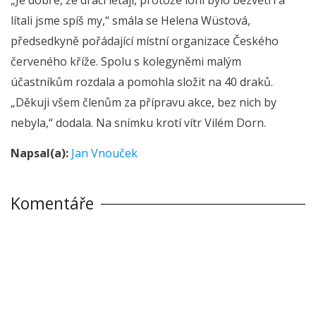
lítali jsme spíš my,“ smála se Helena Wüstová,
předsedkyně pořádající místní organizace Českého
červeného kříže. Spolu s kolegyněmi malým
účastníkům rozdala a pomohla složit na 40 draků.
„Děkuji všem členům za přípravu akce, bez nich by
nebyla,“ dodala. Na snímku krotí vítr Vilém Dorn.
Napsal(a):
Jan Vnouček
Komentáře