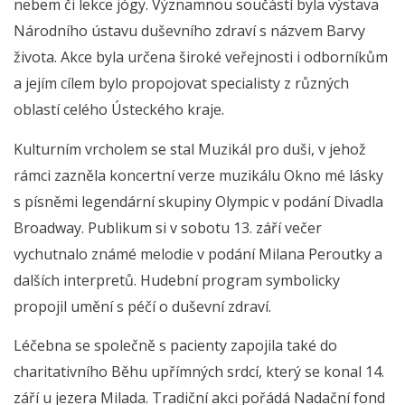
nebem či lekce jógy. Významnou součástí byla výstava
Národního ústavu duševního zdraví s názvem Barvy
života. Akce byla určena široké veřejnosti i odborníkům
a jejím cílem bylo propojovat specialisty z různých
oblastí celého Ústeckého kraje.
Kulturním vrcholem se stal Muzikál pro duši, v jehož
rámci zazněla koncertní verze muzikálu Okno mé lásky
s písněmi legendární skupiny Olympic v podání Divadla
Broadway. Publikum si v sobotu 13. září večer
vychutnalo známé melodie v podání Milana Peroutky a
dalších interpretů. Hudební program symbolicky
propojil umění s péčí o duševní zdraví.
Léčebna se společně s pacienty zapojila také do
charitativního Běhu upřímných srdcí, který se konal 14.
září u jezera Milada. Tradiční akci pořádá Nadační fond