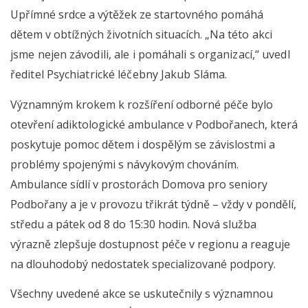
Upřímné srdce a výtěžek ze startovného pomáhá
dětem v obtížných životních situacích. „Na
této akci
jsme nejen závodili, ale i pomáhali s organizací,“ uvedl
ředitel Psychiatrické léčebny Jakub Sláma.
Významným krokem k rozšíření odborné péče bylo
otevření adiktologické ambulance v Podbořanech, která
poskytuje pomoc dětem i dospělým se závislostmi a
problémy spojenými s návykovým chováním.
Ambulance sídlí v prostorách Domova pro seniory
Podbořany a je v provozu třikrát týdně – vždy v pondělí,
středu a pátek od 8 do 15:30 hodin. Nová služba
výrazně zlepšuje dostupnost péče v regionu a reaguje
na dlouhodobý nedostatek specializované podpory.
Všechny uvedené akce se uskutečnily s významnou