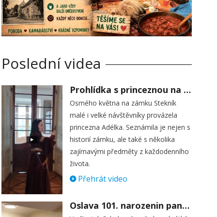
Poslední videa
Prohlídka s princeznou na zámku Stekník
Osmého května na zámku Stekník
malé i velké návštěvníky provázela
princezna Adélka. Seznámila je nejen s
historií zámku, ale také s několika
zajímavými předměty z každodenního
života.
Přehrát video
Oslava 101. narozenin paní Věry Skořepové