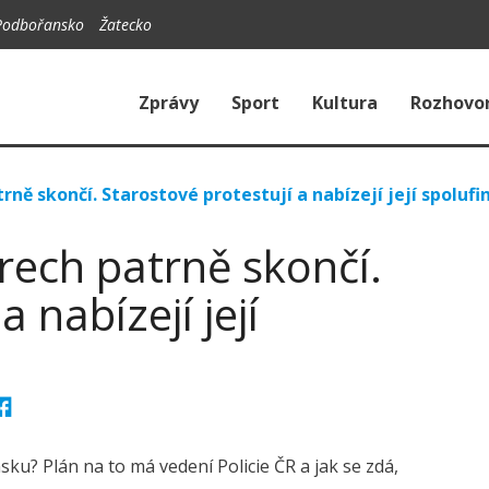
Podbořansko
Žatecko
Zprávy
Sport
Kultura
Rozhovo
trně skončí. Starostové protestují a nabízejí její spoluf
yrech patrně skončí.
 nabízejí její
ku? Plán na to má vedení Policie ČR a jak se zdá,