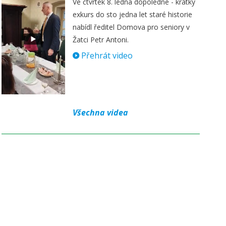
Ve čtvrtek 8. ledna dopoledne - krátký
exkurs do sto jedna let staré historie
nabídl ředitel Domova pro seniory v
Žatci Petr Antoni.
Přehrát video
Všechna videa