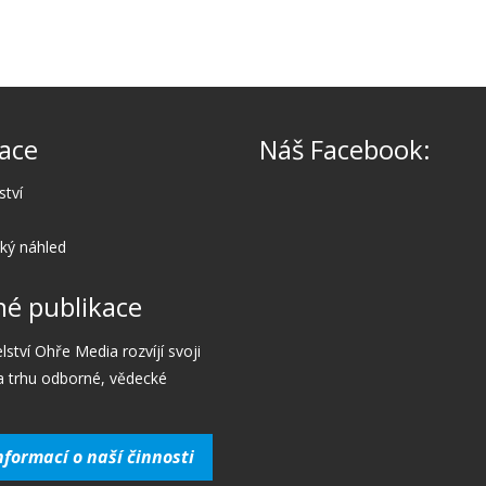
ace
Náš Facebook:
ství
cký náhled
é publikace
lství Ohře Media rozvíjí svoji
a trhu odborné, vědecké
nformací o naší činnosti