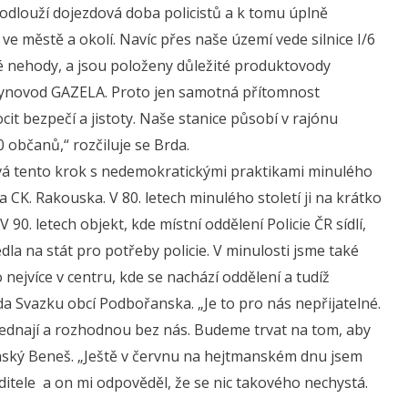
odlouží dojezdová doba policistů a k tomu úplně
e ve městě a okolí. Navíc přes naše území vede silnice I/6
té nehody, a jsou položeny důležité produktovody
plynovod GAZELA. Proto jen samotná přítomnost
it bezpečí a jistoty. Naše stanice působí v rajónu
0 občanů,“ rozčiluje se Brda.
nává tento krok s nedemokratickými praktikami minulého
a CK. Rakouska. V 80. letech minulého století ji na krátko
90. letech objekt, kde místní oddělení Policie ČR sídlí,
la na stát pro potřeby policie. V minulosti jsme také
co nejvíce v centru, kde se nachází oddělení a tudíž
da Svazku obcí Podbořanska. „Je to pro nás nepřijatelné.
jednají a rozhodnou bez nás. Budeme trvat na tom, aby
atenský Beneš. „Ještě v červnu na hejtmanském dnu jsem
editele a on mi odpověděl, že se nic takového nechystá.