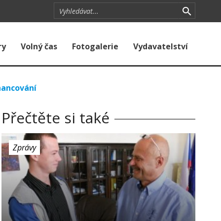
ry
Volný čas
Fotogalerie
Vydavatelství
inancování
Přečtěte si také
Zprávy