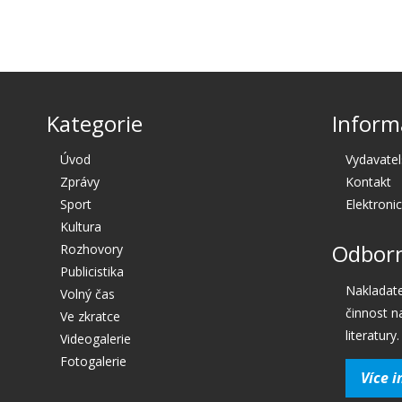
Kategorie
Inform
Úvod
Vydavatel
Zprávy
Kontakt
Sport
Elektroni
Kultura
Odborn
Rozhovory
Publicistika
Nakladate
Volný čas
činnost n
Ve zkratce
literatury.
Videogalerie
Fotogalerie
Více i