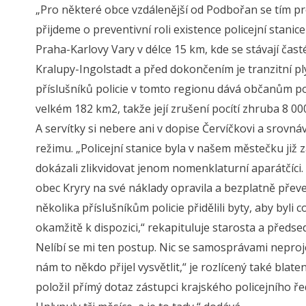
„Pro některé obce vzdálenější od Podbořan se tím pr
přijdeme o preventivní roli existence policejní stanic
Praha-Karlovy Vary v délce 15 km, kde se stávají čas
Kralupy-Ingolstadt a před dokončením je tranzitní 
příslušníků policie v tomto regionu dává občanům poc
velkém 182 km2, takže její zrušení pocítí zhruba 8 00
A servítky si nebere ani v dopise Červíčkovi a srov
režimu. „Policejní stanice byla v našem městečku již z
dokázali zlikvidovat jenom nomenklaturní aparátčíci. V 
obec Kryry na své náklady opravila a bezplatně převed
několika příslušníkům policie přidělili byty, aby byli 
okamžitě k dispozici,“ rekapituluje starosta a předse
Nelíbí se mi ten postup. Nic se samosprávami nepro
nám to někdo přijel vysvětlit,“ je rozlícený také bl
položil přímý dotaz zástupci krajského policejního ř