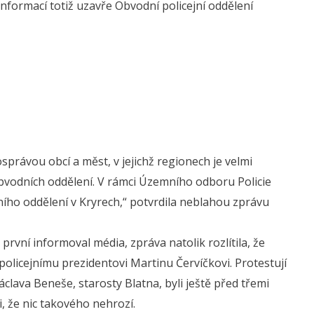
informací totiž uzavře Obvodní policejní oddělení
správou obcí a měst, v jejichž regionech je velmi
vodních oddělení. V rámci Územního odboru Policie
ího oddělení v Kryrech,“ potvrdila neblahou zprávu
rvní informoval média, zpráva natolik rozlítila, že
olicejnímu prezidentovi Martinu Červíčkovi. Protestují
áclava Beneše, starosty Blatna, byli ještě před třemi
, že nic takového nehrozí.