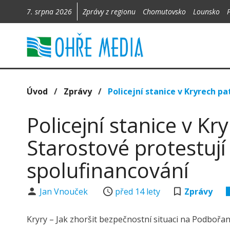
7. srpna 2026
Zprávy z regionu
Chomutovsko
Lounsko
Úvod
/
Zprávy
/
Policejní stanice v Kryrech pa
Policejní stanice v Kr
Starostové protestují a
spolufinancování
Jan Vnouček
před 14 lety
Zprávy
Kryry – Jak zhoršit bezpečnostní situaci na Podbořans