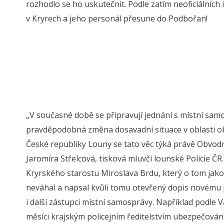
rozhodlo se ho uskutečnit. Podle zatím neoficiálních 
v Kryrech a jeho personál přesune do Podbořan!
„V současné době se připravují jednání s místní samo
pravděpodobná změna dosavadní situace v oblasti ob
České republiky Louny se tato věc týká právě Obvodn
Jaromíra Střelcová, tisková mluvčí lounské Policie ČR.
Kryrského starostu Miroslava Brdu, který o tom jako p
neváhal a napsal kvůli tomu otevřený dopis novému p
i další zástupci místní samosprávy. Například podle V
měsíci krajským policejním ředitelstvím ubezpečováni