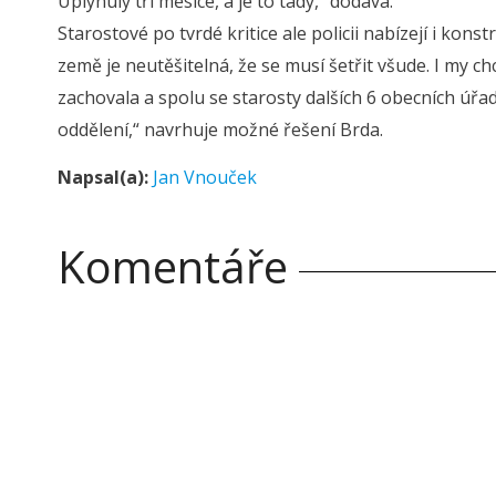
Uplynuly tři měsíce, a je to tady,“ dodává.
Starostové po tvrdé kritice ale policii nabízejí i kons
země je neutěšitelná, že se musí šetřit všude. I my 
zachovala a spolu se starosty dalších 6 obecních úřa
oddělení,“ navrhuje možné řešení Brda.
Napsal(a):
Jan Vnouček
Komentáře