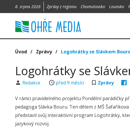
8. srpna 2026
Zprávy z regionu
Chomutovsko
Lounsko
Úvod
/
Zprávy
/
Logohrátky se Slávkem Bour
Logohrátky se Slávk
Redakce
před 9 měsíci
Zprávy
V rámci pravidelného projektu Pondělní parádičky př
pedagoga Slávka Bouru. Ten dětem z MŠ Šafaříkova a
představil svůj interaktivní program Logohrátky, k
jazykový rozvoj.