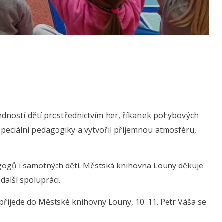
ností dětí prostřednictvím her, říkanek pohybových
i speciální pedagogiky a vytvořil příjemnou atmosféru,
agogů i samotných dětí. Městská knihovna Louny děkuje
další spolupráci.
řijede do Městské knihovny Louny, 10. 11. Petr Váša se