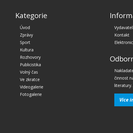
Kategorie
Inform
Úvod
Vydavatel
Zprávy
Kontakt
Sport
Elektroni
Kultura
Odborn
Rozhovory
Publicistika
Nakladate
Volný čas
činnost n
Ve zkratce
literatury.
Videogalerie
Fotogalerie
Více i