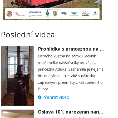
Poslední videa
Prohlídka s princeznou na zámku Stekník
Osmého května na zámku Stekník
malé i velké návštěvníky provázela
princezna Adélka. Seznámila je nejen s
historií zámku, ale také s několika
zajímavými předměty z každodenního
života.
Přehrát video
Oslava 101. narozenin paní Věry Skořepové