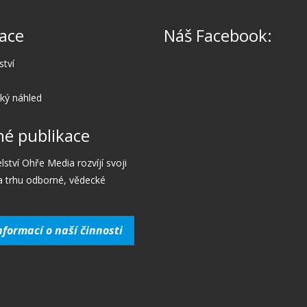
ace
Náš Facebook:
ství
cký náhled
é publikace
lství Ohře Media rozvíjí svoji
a trhu odborné, vědecké
nformací o naší činnosti