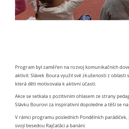
Program byl zaměřen na rozvoj komunikačních doved
aktivit. Slávek Boura využil své zkušenosti z oblast
která děti motivovala k aktivní účasti.
Akce se setkala s pozitivním ohlasem ze strany ped
Slávku Bourovi za inspirativní dopoledne a těší se na 
V rámci programu posledních Pondělních parádiček, p
svojí besedou Rajčaťáci a banáni.