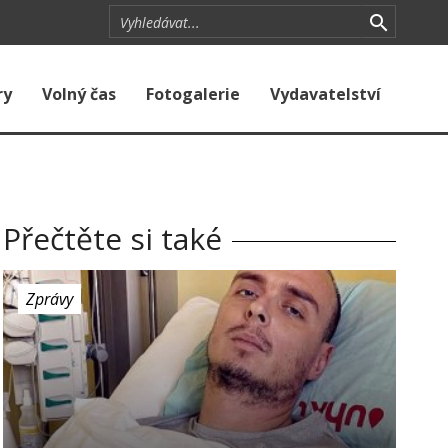
ry
Volný čas
Fotogalerie
Vydavatelství
Přečtěte si také
Zprávy