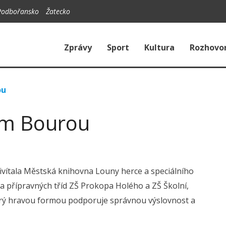
Podbořansko
Žatecko
Zprávy
Sport
Kultura
Rozhovo
ou
em Bourou
ivítala Městská knihovna Louny herce a speciálního
 přípravných tříd ZŠ Prokopa Holého a ZŠ Školní,
terý hravou formou podporuje správnou výslovnost a