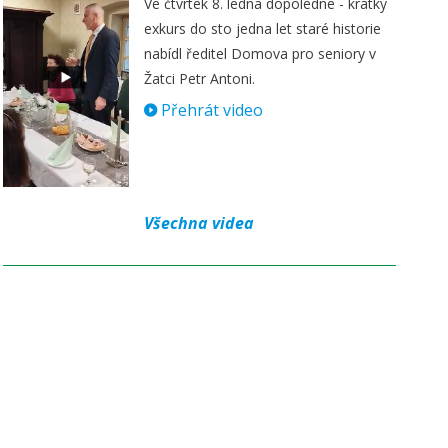
Ve čtvrtek 8. ledna dopoledne - krátký
exkurs do sto jedna let staré historie
nabídl ředitel Domova pro seniory v
Žatci Petr Antoni.
Přehrát video
Všechna videa