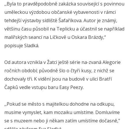
,,Byla to pravděpodobně zakázka související s povinnou
uměleckou výzdobou občanské vybavenosti v rámci
tehdejší výstavby sídliště Šafaříkova. Autor je známý,
většinu času působil na Teplicku a účastnil se například
malířských seancí na Líčkově u Oskara Brázdy,“
popisuje Sladká.
Od autora vznikla v Žatci ještě série na-zvaná Alegorie
ročních období; původně šlo o čtyři kusy, z nichž se
dochovaly tři. K vidění jsou na budově v ulici Bratří
Čapků vedle vstupu baru Easy Peezy.
,,Pokud se město s majitelkou dohodne na odkupu,
musíme vymyslet, kam mozaiku umístíme. Domluvíme
se s muzeem nebo ji někam zatím umístíme dočasně,”
sdělila závěrem Eva Sladká.