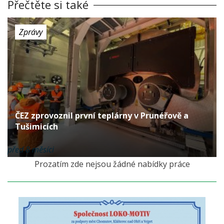
Přečtěte si také
Zprávy
ČEZ zprovoznil první teplárny v Prunéřově a
Tušimicích
před 8 měsíci
Prozatím zde nejsou žádné nabídky práce