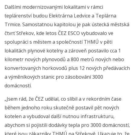
Dalšími modernizovanými lokalitami v rámci
teplárenství budou Elektrárna Ledvice a Teplárna
Trmice. Samostatnou kapitolou je pak ústecká městská
čtvrť Střekov, kde letos ČEZ ESCO vybudovalo ve
spolupráci s městem a společností THMÚ v pěti
lokalitách plynové kotelny a zároveň postavilo cca 1
kilometr nových plynovodů a 800 metrů nových nebo
konvertovaných horkovodů plus 12 nových předávacích
a výměníkových stanic pro zásobování 3000
domácností.
„Jsem rád, že ČEZ udělal, co slíbil a v rekordním čase
během jednoho roku skutečně postavil pět nových
kotelen a vybudoval další nutnou infrastrukturu,
abychom si pojistili dodávky tepla pro 3000 domácností,
které jsou zákazníky THMÚ na Střekově. Ukazuje to, že