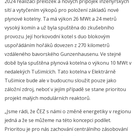
2024 realizací přeložek a nových přípojek inženýrských
sítí a vytyčením výkopů pro položení základů nové
plynové kotelny. Ta má výkon 26 MWt a 24 metrů
vysoký komín a už byla spuštěna do zkušebního
provozu. Její horkovodní kotel s duo blokovým
uspořádáním hořáků dovezen z 270 kilometrů
vzdáleného bavorského Gunzenhausenu. Ve stejné
době byla spuštěna plynová kotelna o výkonu 10 MWt v
nedalekých Tušimících. Tato kotelna v Elektrárně
Tušimice bude ale v budoucnu sloužit pouze jako
záložní zdroj, neboť v jejím případě se stane prioritou
projekt malých modulárních reaktorů.
„Jsme rádi, že ČEZ s námi o změně energetiky v regionu
jedná a že se můžeme na této koncepci podílet.
Prioritou je pro nás zachování centrálního zásobování