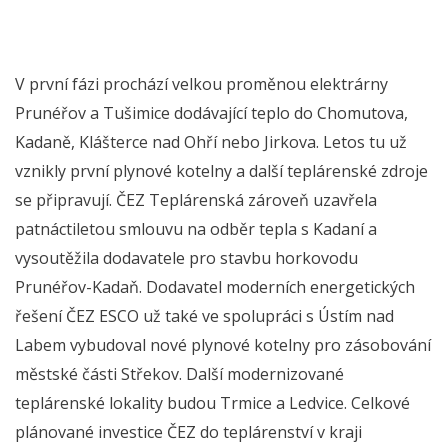
V první fázi prochází velkou proměnou elektrárny
Prunéřov a Tušimice dodávající teplo do Chomutova,
Kadaně, Klášterce nad Ohří nebo Jirkova. Letos tu už
vznikly první plynové kotelny a další teplárenské zdroje
se připravují. ČEZ Teplárenská zároveň uzavřela
patnáctiletou smlouvu na odběr tepla s Kadaní a
vysoutěžila dodavatele pro stavbu horkovodu
Prunéřov-Kadaň. Dodavatel moderních energetických
řešení ČEZ ESCO už také ve spolupráci s Ústím nad
Labem vybudoval nové plynové kotelny pro zásobování
městské části Střekov. Další modernizované
teplárenské lokality budou Trmice a Ledvice. Celkové
plánované investice ČEZ do teplárenství v kraji