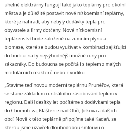
uhelné elektrárny fungují také jako teplárny pro okolní
města a je důležité postavit nové nízkoemisní teplárny,
které je nahradí, aby nebyly dodávky tepla pro
obyvatele a firmy dotčeny. Nové nízkoemisní
teplárenství bude založené na zemním plynu a
biomase, které se budou využívat v kombinaci zajišťující
do budoucna ty nejvýhodnější možné ceny pro
zákazníky. Do budoucna se počítá i s teplem z malých
modulárních reaktorů nebo z vodíku.
„Stavíme teď novou moderní teplárnu Prunéřov, která
se stane základem centrálního zásobování teplem v
regionu. Další desítky let počítáme s dodávkami tepla
do Chomutova, Klášterce nad Ohří, Jirkova a dalších
obcí. Nově k této teplárně připojíme také Kadaň, se
kterou jsme uzavřeli dlouhodobou smlouvu o