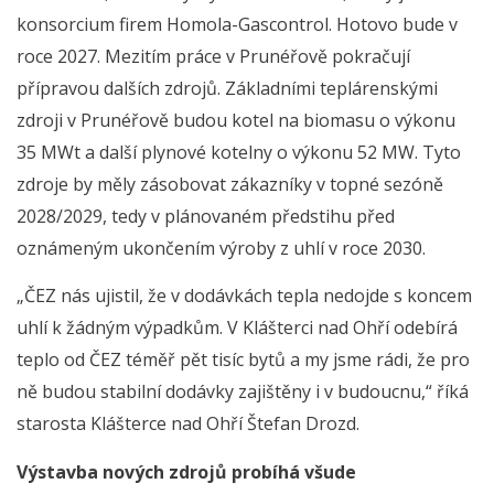
konsorcium firem Homola-Gascontrol. Hotovo bude v
roce 2027. Mezitím práce v Prunéřově pokračují
přípravou dalších zdrojů. Základními teplárenskými
zdroji v Prunéřově budou kotel na biomasu o výkonu
35 MWt a další plynové kotelny o výkonu 52 MW. Tyto
zdroje by měly zásobovat zákazníky v topné sezóně
2028/2029, tedy v plánovaném předstihu před
oznámeným ukončením výroby z uhlí v roce 2030.
„ČEZ nás ujistil, že v dodávkách tepla nedojde s koncem
uhlí k žádným výpadkům. V Klášterci nad Ohří odebírá
teplo od ČEZ téměř pět tisíc bytů a my jsme rádi, že pro
ně budou stabilní dodávky zajištěny i v budoucnu,“ říká
starosta Klášterce nad Ohří Štefan Drozd.
Výstavba nových zdrojů probíhá všude