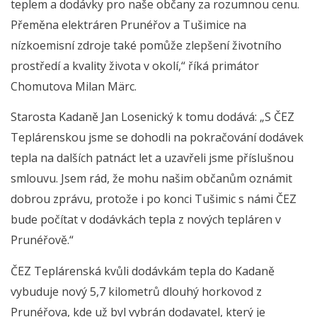
teplem a dodávky pro naše občany za rozumnou cenu.
Přeměna elektráren Prunéřov a Tušimice na
nízkoemisní zdroje také pomůže zlepšení životního
prostředí a kvality života v okolí,“ říká primátor
Chomutova Milan Märc.
Starosta Kadaně Jan Losenický k tomu dodává: „S ČEZ
Teplárenskou jsme se dohodli na pokračování dodávek
tepla na dalších patnáct let a uzavřeli jsme příslušnou
smlouvu. Jsem rád, že mohu našim občanům oznámit
dobrou zprávu, protože i po konci Tušimic s námi ČEZ
bude počítat v dodávkách tepla z nových tepláren v
Prunéřově.“
ČEZ Teplárenská kvůli dodávkám tepla do Kadaně
vybuduje nový 5,7 kilometrů dlouhý horkovod z
Prunéřova, kde už byl vybrán dodavatel, který je