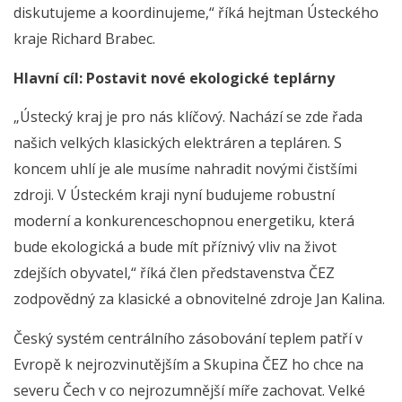
diskutujeme a koordinujeme,“ říká hejtman Ústeckého
kraje Richard Brabec.
Hlavní cíl: Postavit nové ekologické teplárny
„Ústecký kraj je pro nás klíčový. Nachází se zde řada
našich velkých klasických elektráren a tepláren. S
koncem uhlí je ale musíme nahradit novými čistšími
zdroji. V Ústeckém kraji nyní budujeme robustní
moderní a konkurenceschopnou energetiku, která
bude ekologická a bude mít příznivý vliv na život
zdejších obyvatel,“ říká člen představenstva ČEZ
zodpovědný za klasické a obnovitelné zdroje Jan Kalina.
Český systém centrálního zásobování teplem patří v
Evropě k nejrozvinutějším a Skupina ČEZ ho chce na
severu Čech v co nejrozumnější míře zachovat. Velké