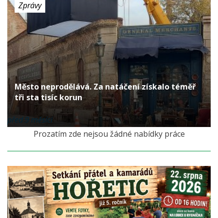
Zprávy
Město neprodělává. Za natáčení získalo téměř
tři sta tisíc korun
před 9 měsíci
Prozatím zde nejsou žádné nabídky práce