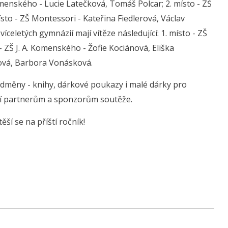
. Komenského - Lucie Latečková, Tomáš Polcar; 2. místo - ZŠ
sto - ZŠ Montessori - Kateřina Fiedlerová, Václav
celetých gymnázií mají vítěze následující: 1. místo - ZŠ
- ZŠ J. A. Komenského - Žofie Kociánová, Eliška
tová, Barbora Vonásková.
 odměny - knihy, dárkové poukazy i malé dárky pro
ní partnerům a sponzorům soutěže.
těší se na příští ročník!