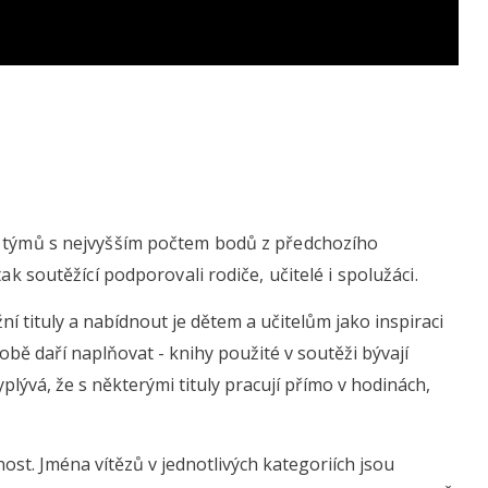
t týmů s nejvyšším počtem bodů z předchozího
ak soutěžící podporovali rodiče, učitelé i spolužáci.
ní tituly a nabídnout je dětem a učitelům jako inspiraci
době daří naplňovat - knihy použité v soutěži bývají
ývá, že s některými tituly pracují přímo v hodinách,
nost. Jména vítězů v jednotlivých kategoriích jsou