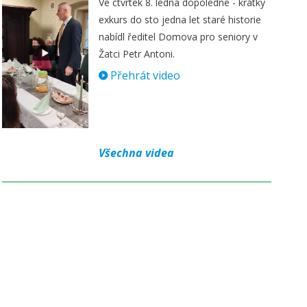
Ve čtvrtek 8. ledna dopoledne - krátký
exkurs do sto jedna let staré historie
nabídl ředitel Domova pro seniory v
Žatci Petr Antoni.
Přehrát video
Všechna videa