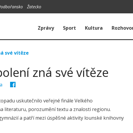
Podbořansko
Žatecko
Zprávy
Sport
Kultura
Rozhovo
á své vítěze
olení zná své vítěze
ra
topadu uskutečnilo veřejné finále Velkého
 literaturu, porozumění textu a znalosti regionu.
gymnázií a patří mezi úspěšné aktivity lounské knihovny