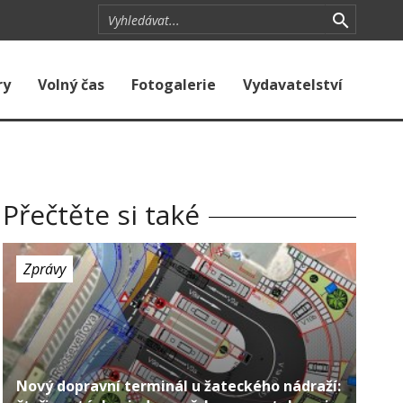
ry
Volný čas
Fotogalerie
Vydavatelství
Přečtěte si také
Zprávy
Nový dopravní terminál u žateckého nádraží: