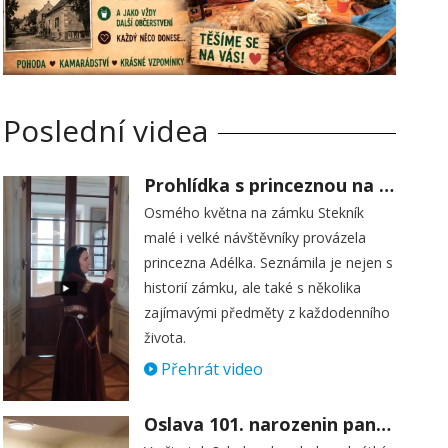
Poslední videa
Prohlídka s princeznou na zámku Stekník
Osmého května na zámku Stekník
malé i velké návštěvníky provázela
princezna Adélka. Seznámila je nejen s
historií zámku, ale také s několika
zajímavými předměty z každodenního
života.
Přehrát video
Oslava 101. narozenin paní Věry Skořepové