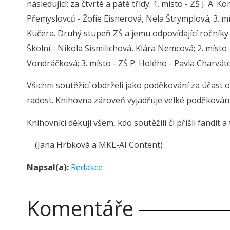
následující: za čtvrté a páté třídy: 1. místo - ZŠ J. A
Přemyslovců - Žofie Eisnerová, Nela Štrymplová; 3. mí
Kučera. Druhý stupeň ZŠ a jemu odpovídající ročníky ví
Školní - Nikola Sismilichová, Klára Nemcová; 2. místo 
Vondráčková; 3. místo - ZŠ P. Holého - Pavla Charvá
Všichni soutěžící obdrželi jako poděkování za účast
radost. Knihovna zároveň vyjadřuje velké poděková
Knihovníci děkují všem, kdo soutěžili či přišli fandit a 
(Jana Hrbková a MKL-AI Content)
Napsal(a):
Redakce
Komentáře