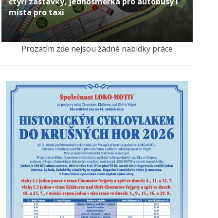
čtyři zastávky, jednosměrka pro autobusy i
místa pro taxi
před 8 měsíci
Prozatím zde nejsou žádné nabídky práce