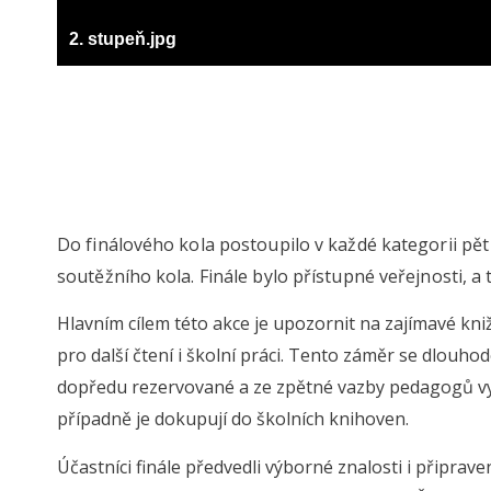
2. stupeň.jpg
Do finálového kola postoupilo v každé kategorii pě
soutěžního kola. Finále bylo přístupné veřejnosti, a t
Hlavním cílem této akce je upozornit na zajímavé kniž
pro další čtení i školní práci. Tento záměr se dlouho
dopředu rezervované a ze zpětné vazby pedagogů vypl
případně je dokupují do školních knihoven.
Účastníci finále předvedli výborné znalosti i připrave