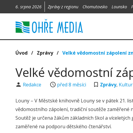
6. srpna 2026
Zprávy z regionu
Chomutovsko
Lounsko
Úvod
/
Zprávy
/
Velké vědomostní zápolení zn
Velké vědomostní záp
Redakce
před 8 měsíci
Zprávy
,
Kultu
Louny – V Městské knihovně Louny se v pátek 21. lis
vědomostního zápolení, tradiční soutěže zaměřené na
Soutěž je určena žákům základních škol a víceletých 
zaměřené na podporu dětského čtenářství.