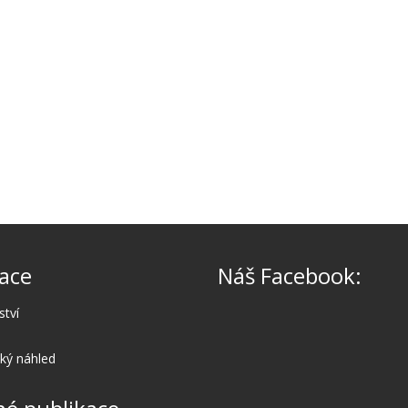
ace
Náš Facebook:
ství
cký náhled