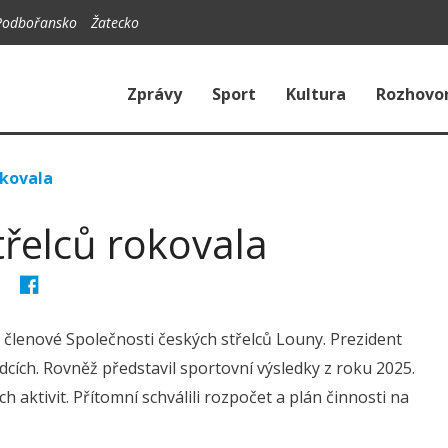
Podbořansko
Žatecko
Zprávy
Sport
Kultura
Rozhovo
okovala
třelců rokovala
členové Společnosti českých střelců Louny. Prezident
dcích. Rovněž představil sportovní výsledky z roku 2025.
aktivit. Přítomní schválili rozpočet a plán činnosti na