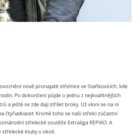
rovoznění nově pronajaté střelnice ve Staňkovicích, kde
hodin. Po dokončení půjde o jednu z nejkvalitnějších
trů a ještě se zde dají střílet broky. Už vloni se na ní
na čtyřiadvacet. Kromě toho se naši střelci zúčastní
zinárodní střelecké soutěže Extraliga REPIKO. A
střelecké kluby v okolí.