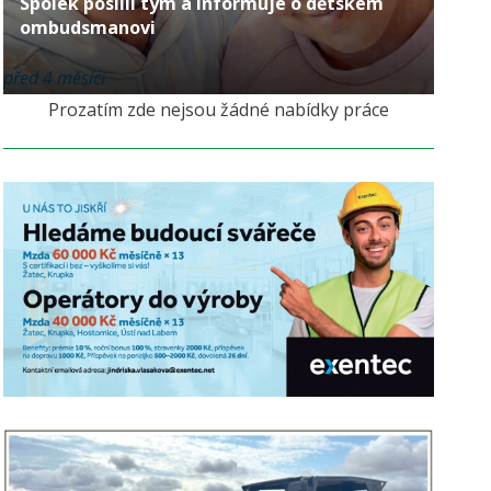
Spolek posílil tým a informuje o dětském
ombudsmanovi
před 4 měsíci
Prozatím zde nejsou žádné nabídky práce