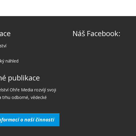
ace
Náš Facebook:
ství
cký náhled
é publikace
lství Ohře Media rozvíjí svoji
a trhu odborné, vědecké
nformací o naší činnosti