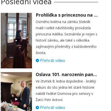
Poslední videa
Prohlídka s princeznou na zámku Stekník
Osmého května na zámku Stekník
malé i velké návštěvníky provázela
princezna Adélka. Seznámila je nejen s
historií zámku, ale také s několika
zajímavými předměty z každodenního
života.
Přehrát video
Oslava 101. narozenin paní Věry Skořepové
Ve čtvrtek 8. ledna dopoledne - krátký
exkurs do sto jedna let staré historie
nabídl ředitel Domova pro seniory v
Žatci Petr Antoni.
Přehrát video