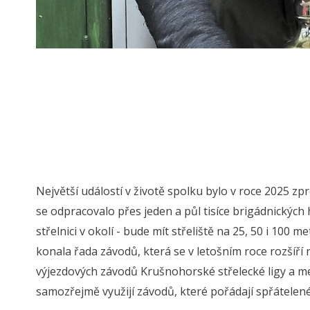
Největší událostí v životě spolku bylo v roce 2025 zp
se odpracovalo přes jeden a půl tisíce brigádnických 
střelnici v okolí - bude mít střeliště na 25, 50 i 100 me
konala řada závodů, která se v letošním roce rozšíří 
výjezdových závodů Krušnohorské střelecké ligy a me
samozřejmě využijí závodů, které pořádají spřátelené 