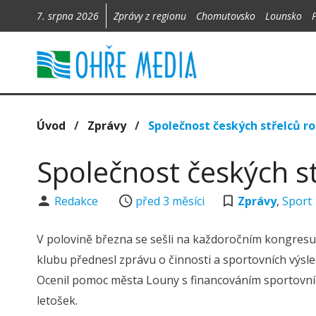
7. srpna 2026
Zprávy z regionu
Chomutovsko
Lounsko
Úvod
/
Zprávy
/
Společnost českých střelců r
Společnost českých s
Redakce
před 3 měsíci
Zprávy
,
Sport
V polovině března se sešli na každoročním kongresu 
klubu přednesl zprávu o činnosti a sportovních výsle
Ocenil pomoc města Louny s financováním sportovních 
letošek.