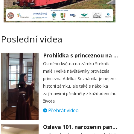
Poslední videa
Prohlídka s princeznou na zámku Stekník
Osmého května na zámku Stekník
malé i velké návštěvníky provázela
princezna Adélka. Seznámila je nejen s
historií zámku, ale také s několika
zajímavými předměty z každodenního
života.
Přehrát video
Oslava 101. narozenin paní Věry Skořepové