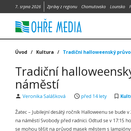
7. srpna 2026
Zprávy z regionu
Chomutovsko
Lounsko
Úvod
/
Kultura
/
Tradiční halloweenský průvo
Tradiční halloweensk
náměstí
Veronika Salášková
před 14 lety
Kult
Žatec – Jubilejní desátý ročník Halloweenu se bude v Ž
na náměstí Svobody před radnici. Odtud se v 17:15 ho
se mohou těšit na průvod masek městem s lampióny 