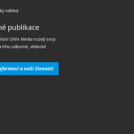
cký náhled
é publikace
lství Ohře Media rozvíjí svoji
a trhu odborné, vědecké
nformací o naší činnosti