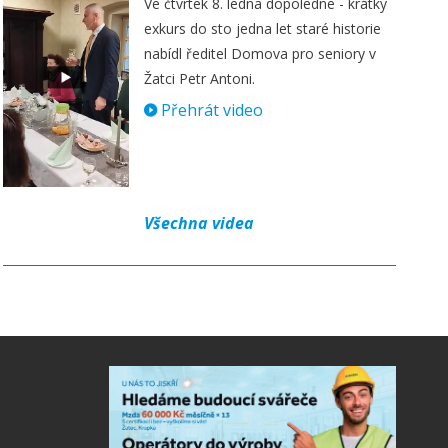
Ve čtvrtek 8. ledna dopoledne - krátký
exkurs do sto jedna let staré historie
nabídl ředitel Domova pro seniory v
Žatci Petr Antoni.
Přehrát video
Všechna videa