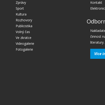
Zprávy
Kontakt
Sport
Elektroni
Kultura
Odborn
Rozhovory
Publicistika
Nakladate
Volný čas
činnost n
Ve zkratce
literatury.
Videogalerie
Fotogalerie
Více i