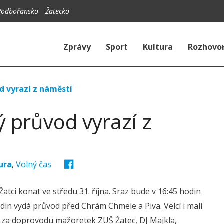
Podbořansko
Žatecko
Zprávy
Sport
Kultura
Rozhovo
d vyrazí z náměstí
ý průvod vyrazí z
ura
,
Volný čas
atci konat ve středu 31. října. Sraz bude v 16:45 hodin
din vydá průvod před Chrám Chmele a Piva. Velcí i malí
za doprovodu mažoretek ZUŠ Žatec, DJ Majkla,