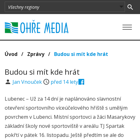
Úvod
/
Zprávy
/
Budou si mít kde hrát
Budou si mít kde hrát
Jan Vnouček
před 14 lety
Lubenec – Už za 14 dní je naplánováno slavnostní
otevření sportovního víceúčelového hřiště s umělým
povrchem v Lubenci. Místní sportovci a žáci Masarykovy
základní školy nové sportoviště v areálu TJ Spartak
pokřtí v pátek 16. listopadu. Ještě předtím se ale do