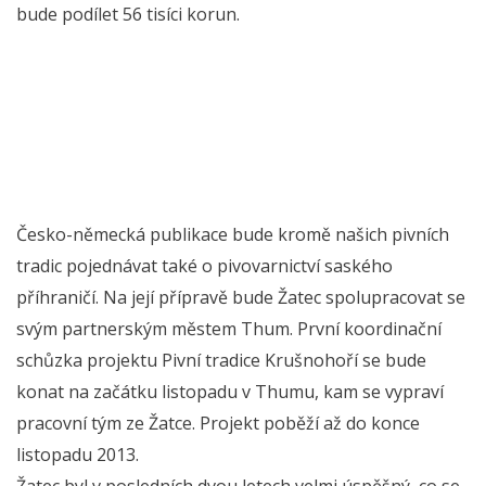
bude podílet 56 tisíci korun.
Česko-německá publikace bude kromě našich pivních
tradic pojednávat také o pivovarnictví saského
příhraničí. Na její přípravě bude Žatec spolupracovat se
svým partnerským městem Thum. První koordinační
schůzka projektu Pivní tradice Krušnohoří se bude
konat na začátku listopadu v Thumu, kam se vypraví
pracovní tým ze Žatce. Projekt poběží až do konce
listopadu 2013.
Žatec byl v posledních dvou letech velmi úspěšný, co se